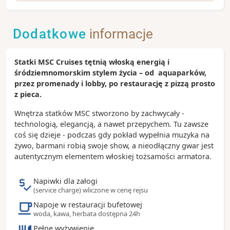
Wenecja (Marghera) to port cargo udostępniony dla
potrzeb gości statków pasażerskich. Marghera to
brama do odkrywania Wenecji i jej niezwykłych
Dodatkowe
informacje
zabytków. Spacer po wąskich uliczkach, rejs gondolą
czy chwila odpoczynku przy filiżance włoskiej kawy
pozwolą poczuć wyjątkową atmosferę jednego z
Statki MSC Cruises tętnią włoską energią i
najpiękniejszych miast Włoch. Warto również
śródziemnomorskim stylem życia – od aquaparków,
rozważyć wizytę na pobliskich wyspach laguny
przez promenady i lobby, po restaurację z pizzą prosto
weneckiej – Murano, słynącej z wyrobów ze szkła,
z pieca.
oraz Burano, znanej z kolorowych domów i tradycji
koronkarstwa.
Wnętrza statków MSC stworzono by zachwycały -
technologią, elegancją, a nawet przepychem. Tu zawsze
Zobacz koniecznie:
coś się dzieje - podczas gdy pokład wypełnia muzyka na
Plac św. Marka – reprezentacyjne serce Wenecji,
żywo, barmani robią swoje show, a nieodłączny gwar jest
otoczone najważniejszymi zabytkami miasta
autentycznym elementem włoskiej tożsamości armatora.
Bazylika św. Marka – świątynia z bogato
zdobionym wnętrzem
Napiwki dla załogi
(service charge) wliczone w cenę rejsu
Most Rialto – najstarszy i najbardziej
rozpoznawalny most nad Canal Grande
Napoje w restauracji bufetowej
woda, kawa, herbata dostępna 24h
Pałac Dożów – dawna siedziba władców Wenecji i
symbol Republiki Weneckiej
Pełne wyżywienie