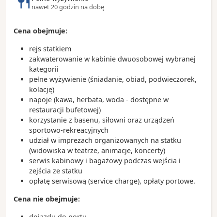
nawet 20 godzin na dobę
Ciekawostki:
Wenecja zbudowana jest na ponad 100 wyspach
Cena obejmuje:
połączonych siecią kanałów i około 400 mostów
W historycznym centrum miasta nie poruszają się
rejs statkiem
samochody – głównym środkiem transportu są
zakwaterowanie w kabinie dwuosobowej wybranej
łodzie, gondole i tzw. tramwaje wodne/ wodne
kategorii
taksówki
pełne wyżywienie (śniadanie, obiad, podwieczorek,
kolację)
Co roku odbywa się tu słynny Karnawał Wenecki,
napoje (kawa, herbata, woda - dostępne w
znany z bogato zdobionych masek i kostiumów
restauracji bufetowej)
Wyspa Murano od XIII wieku słynie z produkcji
korzystanie z basenu, siłowni oraz urządzeń
szkła artystycznego, które jest eksportowane na
sportowo-rekreacyjnych
cały świat.
udział w imprezach organizowanych na statku
(widowiska w teatrze, animacje, koncerty)
serwis kabinowy i bagażowy podczas wejścia i
zejścia ze statku
opłatę serwisową (service charge), opłaty portowe.
Cena nie obejmuje:
dojazdu do portu