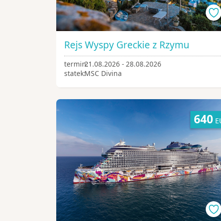
Rejs Wyspy Greckie z Rzymu
termin:
21.08.2026 - 28.08.2026
statek:
MSC Divina
640
E