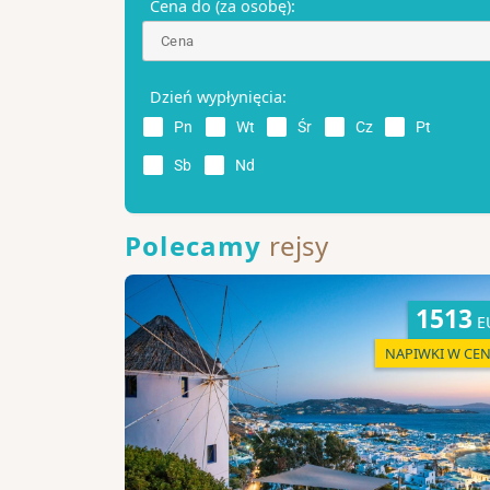
Cena do (za osobę):
Dzień wypłynięcia:
Pn
Wt
Śr
Cz
Pt
Sb
Nd
Polecamy
rejsy
1513
E
NAPIWKI W CEN