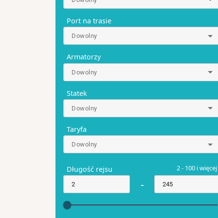
Port na trasie
Dowolny
Armatorzy
Dowolny
Statek
Dowolny
Taryfa
Dowolny
2 - 100 i więcej
Długość rejsu
-