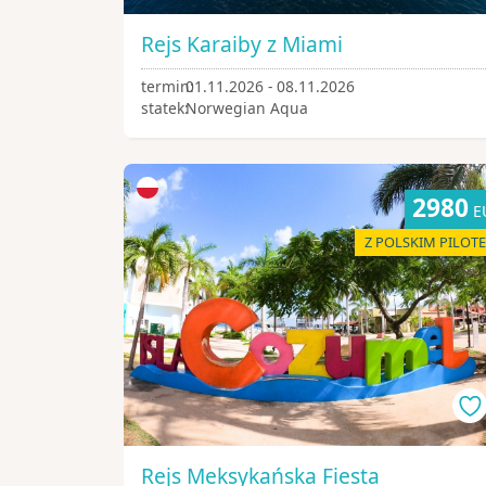
Rejs Karaiby z Miami
termin:
01.11.2026 - 08.11.2026
statek:
Norwegian Aqua
2980
E
Z POLSKIM PILOT
Rejs Meksykańska Fiesta