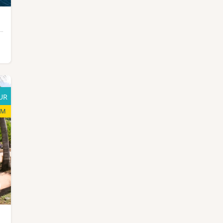
UR
EM