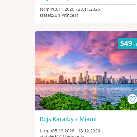
termin:
13.11.2026 - 23.11.2026
statek:
Sun Princess
549
E
Rejs Karaiby z Miami
termin:
05.12.2026 - 13.12.2026
statek:
MSC Meraviglia