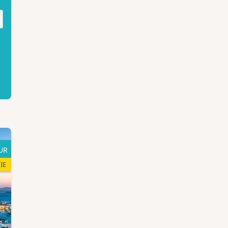
UR
IE