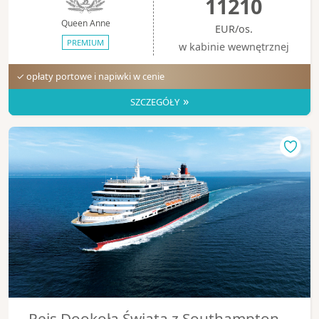
11210
Queen Anne
EUR/os.
PREMIUM
w kabinie wewnętrznej
✓ opłaty portowe i napiwki w cenie
»
SZCZEGÓŁY
Rejs Dookoła Świata z Southampton