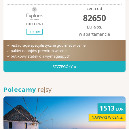
cena od
82650
EXPLORA I
EUR/os.
LUXURY
w apartamencie
✓ restauracje specjalistyczne gourmet w cenie
✓ pakiet napojów premium w cenie
✓ butikowy statek dla wymagających
»
SZCZEGÓŁY
Polecamy
rejsy
1513
EUR
NAPIWKI W CENIE