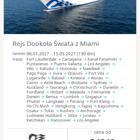
Rejs Dookoła Świata z Miami
termin:
06.01.2027 - 15.05.2027 (130 dni)
trasa:
Fort Lauderdale
Cartagena
Kanał Panamski
Puntarenas
Puerto Vallarta
Los Angeles
Hilo
Kahului
Honolulu
Nawiliwili
Pago Pago
Suva
Dravuni
Port Vila
Luganville
Rabaul
Kiriwina
Alotau
Cairns
Airlie Beach
Brisbane
Sydney
Auckland
Tauranga
Christchurch
Dunedin
Fiordland
Hobart
Adelaide
Fremantle
Darwin
Benoa
Lombok
Singapur
Phuket
Langkawi
Penang
Port Klang
Ho Chi Minh
Hongkong
Tajpej
Kagoshima
Osaka
Tokio
Kushiro
Anchorage
Lodowiec Hubbard
Sitka
Juneau
Ketchikan
Vancouver
Los Angeles
cena od