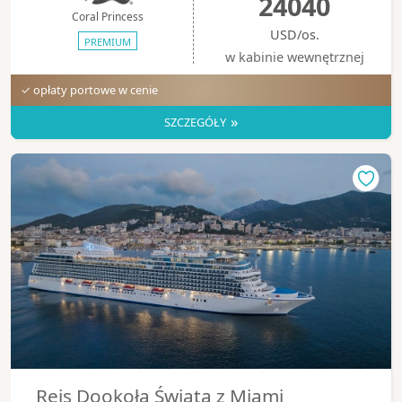
24040
Coral Princess
USD/os.
PREMIUM
w kabinie wewnętrznej
✓ opłaty portowe w cenie
»
SZCZEGÓŁY
Rejs Dookoła Świata z Miami