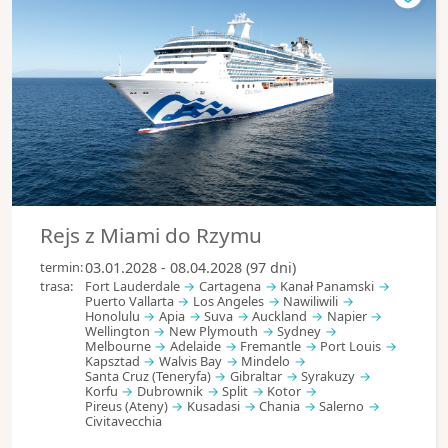
Rejs z Miami do Rzymu
termin:
03.01.2028 - 08.04.2028 (97 dni)
trasa:
Fort Lauderdale
Cartagena
Kanał Panamski
Puerto Vallarta
Los Angeles
Nawiliwili
Honolulu
Apia
Suva
Auckland
Napier
Wellington
New Plymouth
Sydney
Melbourne
Adelaide
Fremantle
Port Louis
Kapsztad
Walvis Bay
Mindelo
Santa Cruz (Teneryfa)
Gibraltar
Syrakuzy
Korfu
Dubrownik
Split
Kotor
Pireus (Ateny)
Kusadasi
Chania
Salerno
Civitavecchia