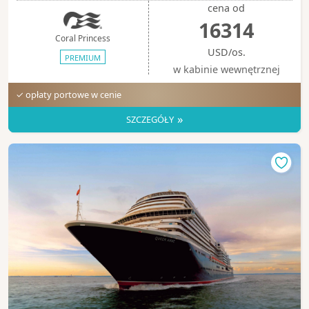
cena od
16314
Coral Princess
USD/os.
PREMIUM
w kabinie wewnętrznej
✓ opłaty portowe w cenie
»
SZCZEGÓŁY