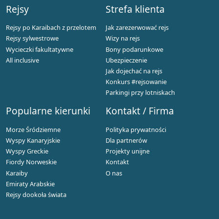
Rejsy
Strefa klienta
Rejsy po Karaibach z przelotem
Jak zarezerwować rejs
Rejsy sylwestrowe
Wizy na rejs
Wycieczki fakultatywne
Bony podarunkowe
All inclusive
Ubezpieczenie
Jak dojechać na rejs
Konkurs #rejsowanie
Parkingi przy lotniskach
Popularne kierunki
Kontakt / Firma
Morze Śródziemne
Polityka prywatności
Wyspy Kanaryjskie
Dla partnerów
Wyspy Greckie
Projekty unijne
Fiordy Norweskie
Kontakt
Karaiby
O nas
Emiraty Arabskie
Rejsy dookoła świata