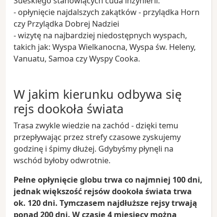
Sueskiego stanowiących cuda inżynierii.
- opłynięcie najdalszych zakątków - przylądka Horn
czy Przylądka Dobrej Nadziei
- wizytę na najbardziej niedostępnych wyspach,
takich jak: Wyspa Wielkanocna, Wyspa św. Heleny,
Vanuatu, Samoa czy Wyspy Cooka.
W jakim kierunku odbywa się
rejs dookoła świata
Trasa zwykle wiedzie na zachód - dzięki temu
przepływając przez strefy czasowe zyskujemy
godzinę i śpimy dłużej. Gdybyśmy płynęli na
wschód byłoby odwrotnie.
Pełne opłynięcie globu trwa co najmniej 100 dni,
jednak większość rejsów dookoła świata trwa
ok. 120 dni. Tymczasem najdłuższe rejsy trwają
ponad 200 dni. W czasie 4 miesięcy można