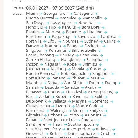
termin:
06.01.2027 - 07.09.2027 (245 dni)
trasa:
Miami
George Town
Cartagena
Puerto Quetzal
Acapulco
Manzanillo
San Diego
Los Angeles
Nawiliwili
Honolulu
Hilo
Kahului
Bora Bora
Raiatea
Moorea
Papeete
Huahine
Rarotonga
Pago Pago
Savusavu
Lautoka
Port Vila
Lifou
Noumea
Sydney
Cairns
Darwin
Komodo
Benoa
Dżakarta
Singapur
Ko Samui
Sihanoukville
Laem Chabang
Phu My
Chan May
Zatoka Ha Long
Hongkong
Szanghaj
Inczon
Nagasaki
Kobe
Shimizu
Jokohama
Keelung
Manila
Coron
Puerto Princesa
Kota Kinabalu
Singapur
Port Klang
Penang
Phuket
Male
Mumbai
Dubaj
Abu Dhabi
Doha
Dubaj
Salalah
Dżudda
Safadża
Akaba
Limassol
Rodos
Kusadasi
Pireus (Ateny)
Bari
Zadar
Koper
Ravenna
Split
Dubrownik
Valletta
Mesyna
Sorrento
Civitavecchia
Livorno
Monte Carlo
Barcelona
Walencja
Motril
Kadyks
Gibraltar
Lizbona
Porto
A Coruna
Bilbao
Saint-Jean-de-Luz
Pauillac
Saint Helier
Hawr
Southampton
South Queensferry
Invergordon
Kirkwall
Greenock
Belfast
Dun Laoghaire
Cobh