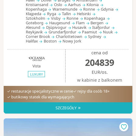
Hawr
Dover
Bruges
Amsterdam
Kristiansand
Oslo
Aarhus
Kilonia
Kopenhaga
Warnemunde
Ronne
Gdynia
Kłajpeda
Ryga
Tallin
Helsinki
Sztokholm
Visby
Ronne
Kopenhaga
Goteborg
Haugesund
Flam
Bergen
Alesund
Djúpivogur
Husavik
Isafjordur
Reykjavik
Grundarfjordur
Paamiut
Nuuk
Corner Brook
Charlottetown
Sydney
Halifax
Boston
Nowy Jork
cena od
204839
Vista
EUR/os.
LUXURY
w kabinie z balkonem
✓ restauracje specjalistyczne w cenie
✓ rejsy dla osób 18+
✓ butikowy statek dla wymagających
»
SZCZEGÓŁY