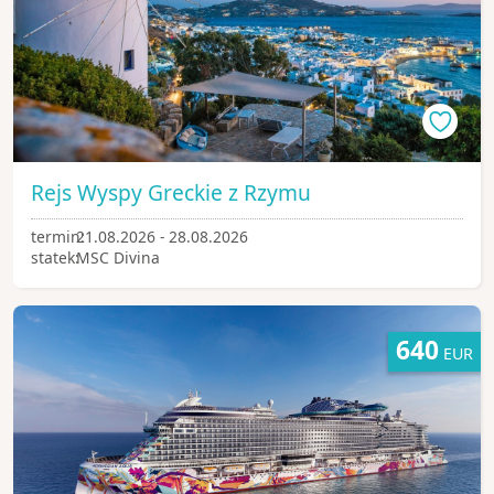
Rejs Wyspy Greckie z Rzymu
termin:
21.08.2026 - 28.08.2026
statek:
MSC Divina
640
EUR