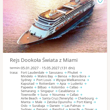
Rejs Dookoła Świata z Miami
termin:
05.01.2027 - 15.05.2027 (131 dni)
trasa:
Fort Lauderdale
Savusavu
Phuket
Mindelo
Walvis Bay
Benoa
Bora Bora
Sydney
Port Louis
Wyspa Wielkanocna
Kapsztad
Rotterdam
Apia
Luderitz
Papeete
Bilbao
Kolombo
Callao
Semarang
Singapur
Casablanca
Townsville
Suva
Noumea
Callao
Airlie Beach
Santa Cruz (Teneryfa)
Cherbourg
Manta
Male
Zatoka Opunohu
Port Klang
Oslo
Surabaja
Darwin
Las Palmas
Sydney
Penang
Bandżul
Arrecife
Dover