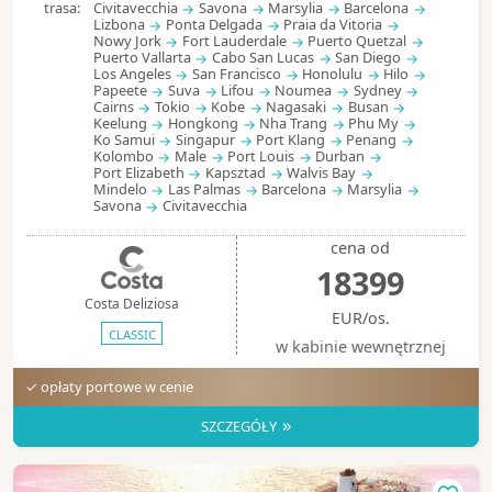
trasa:
Civitavecchia
Savona
Marsylia
Barcelona
Lizbona
Ponta Delgada
Praia da Vitoria
Nowy Jork
Fort Lauderdale
Puerto Quetzal
Puerto Vallarta
Cabo San Lucas
San Diego
Los Angeles
San Francisco
Honolulu
Hilo
Papeete
Suva
Lifou
Noumea
Sydney
Cairns
Tokio
Kobe
Nagasaki
Busan
Keelung
Hongkong
Nha Trang
Phu My
Ko Samui
Singapur
Port Klang
Penang
Kolombo
Male
Port Louis
Durban
Port Elizabeth
Kapsztad
Walvis Bay
Mindelo
Las Palmas
Barcelona
Marsylia
Savona
Civitavecchia
cena od
18399
Costa Deliziosa
EUR/os.
CLASSIC
w kabinie wewnętrznej
✓ opłaty portowe w cenie
»
SZCZEGÓŁY