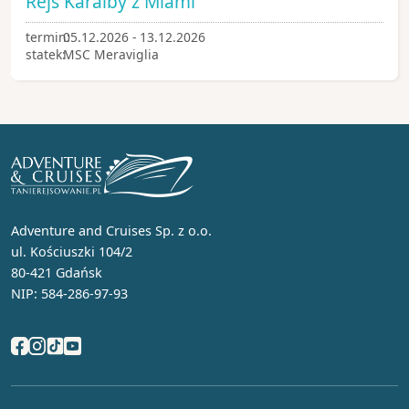
Rejs Karaiby z Miami
termin:
05.12.2026 - 13.12.2026
statek:
MSC Meraviglia
Adventure and Cruises Sp. z o.o.
ul. Kościuszki 104/2
80-421 Gdańsk
NIP: 584-286-97-93