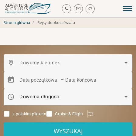
Strona główna
Rejsy dookoła świata
location_on
Dowolny kierunek
–
schedule
Dowolna długość
z polskim pilotem
Cruise & Flight
WYSZUKAJ