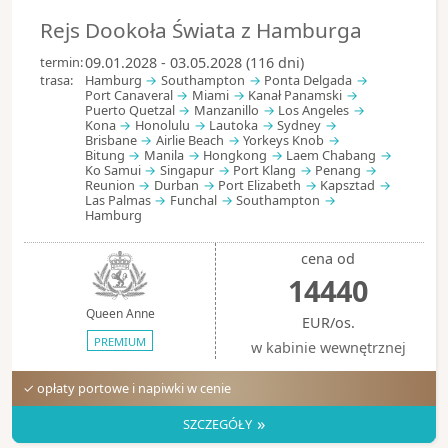
Rejs Dookoła Świata z Hamburga
termin:
09.01.2028 - 03.05.2028 (116 dni)
trasa:
Hamburg
Southampton
Ponta Delgada
Port Canaveral
Miami
Kanał Panamski
Puerto Quetzal
Manzanillo
Los Angeles
Kona
Honolulu
Lautoka
Sydney
Brisbane
Airlie Beach
Yorkeys Knob
Bitung
Manila
Hongkong
Laem Chabang
Ko Samui
Singapur
Port Klang
Penang
Reunion
Durban
Port Elizabeth
Kapsztad
Las Palmas
Funchal
Southampton
Hamburg
cena od
14440
Queen Anne
EUR/os.
PREMIUM
w kabinie wewnętrznej
✓ opłaty portowe i napiwki w cenie
»
SZCZEGÓŁY