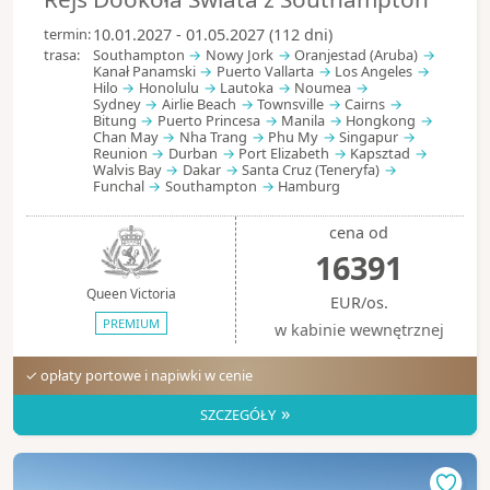
termin:
10.01.2027 - 01.05.2027 (112 dni)
trasa:
Southampton
Nowy Jork
Oranjestad (Aruba)
Kanał Panamski
Puerto Vallarta
Los Angeles
Hilo
Honolulu
Lautoka
Noumea
Sydney
Airlie Beach
Townsville
Cairns
Bitung
Puerto Princesa
Manila
Hongkong
Chan May
Nha Trang
Phu My
Singapur
Reunion
Durban
Port Elizabeth
Kapsztad
Walvis Bay
Dakar
Santa Cruz (Teneryfa)
Funchal
Southampton
Hamburg
cena od
16391
Queen Victoria
EUR/os.
PREMIUM
w kabinie wewnętrznej
✓ opłaty portowe i napiwki w cenie
»
SZCZEGÓŁY