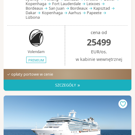
Kopenhaga
Fort Lauderdale
Leixoes
Bordeaux
San Juan
Bordeaux
Kapsztad
Dakar
Kopenhaga
Aarhus
Papeete
Lizbona
cena od
25499
EUR/os.
Volendam
w kabinie wewnętrznej
PREMIUM
✓ opłaty portowe w cenie
»
SZCZEGÓŁY