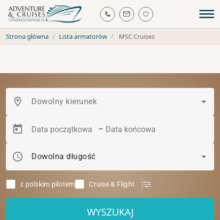
Strona główna
Lista armatorów
MSC Cruises
location_on
Dowolny kierunek
–
schedule
Dowolna długość
z polskim pilotem
Cruise & Flight
WYSZUKAJ