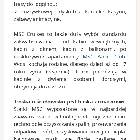
trasy do joggingu;
✓ rozrywkowej - dyskoteki, karaoke, kasyno,
zabawy animacyjne.
MSC Cruises to także duży wybór standardu
zakwaterowania - od kabin wewnętrznych,
kabin z oknem, kabin z balkonami, po
ekskluzywne apartamenty
MSC Yacht Club
.
Włosi kochają rodzinę, dlatego dzieci aż do 17
roku życia (włącznie), które podróżują w
kabinie z dwiema osobami dorosłymi,
otrzymują duże zniżki.
Troska o środowisko jest bliska armatorowi.
Statki MSC wyposażone są w najbardziej
zaawansowane technologie ekologiczne, m.in.
technologię oczyszczania spalin, przetwarzania
odpadów i wód, odzyskiwania energii i ciepła.
Najnowsze statki we flocie zasilane są