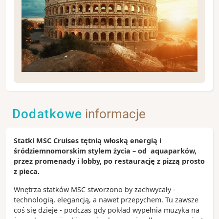
Civitavecchia na trasie rejsu daje wiele możliwości
spędzenia idealnego dnia. Wycieczka do Rzymu
wydaje się naturalnym wyborem - podróż do
Dodatkowe
informacje
Wiecznego Miasta zajmuje jedynie 60 minut
pociągiem lub autokarem. Można też pozostać w
Civitavecchi lub wybrać się na wycieczkę koleją do
Statki MSC Cruises tętnią włoską energią i
innych nadmorskich miejscowości - polecamy Santa
śródziemnomorskim stylem życia – od aquaparków,
Severa z plażami i zamkiem na brzegu morza oraz
przez promenady i lobby, po restaurację z pizzą prosto
Orbetello położone na cyplu pomiędzy lagunami.
z pieca.
Zobacz koniecznie:
Wnętrza statków MSC stworzono by zachwycały -
- Koloseum, które w starożytności było areną do
technologią, elegancją, a nawet przepychem. Tu zawsze
walk gladiatorów
coś się dzieje - podczas gdy pokład wypełnia muzyka na
- Fontanna di Trevi - to tu kąpali się bohaterowie