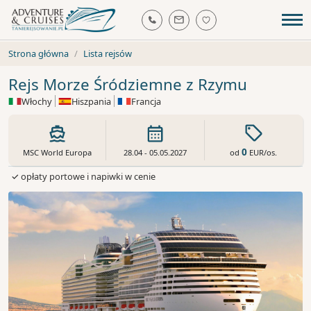
Strona główna
Lista rejsów
Rejs Morze Śródziemne z Rzymu
Włochy
Hiszpania
Francja
0
od
EUR
/os.
MSC World Europa
28.04 - 05.05.2027
✓ opłaty portowe i napiwki w cenie