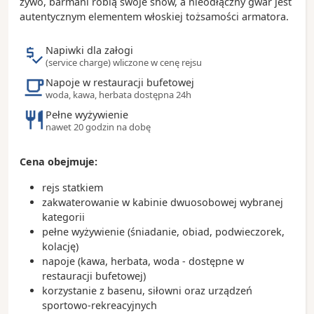
żywo, barmani robią swoje show, a nieodłączny gwar jest
filmu „Słodkie życie”
autentycznym elementem włoskiej tożsamości armatora.
- Bazylika św. Piotra jest symbolem władzy papieskiej
- Schody Hiszpańskie, nawiązanie do nich
Napiwki dla załogi
znajdziemy na statku Costa Smeralda
(service charge) wliczone w cenę rejsu
Napoje w restauracji bufetowej
Ciekawostki:
woda, kawa, herbata dostępna 24h
- Rzym położony jest na siedmiu wzgórzach i
Pełne wyżywienie
nazywany jest Wiecznym Miastem
nawet 20 godzin na dobę
- Watykan znajdujący się w obrębie Rzymu jest
najmniejszym państwem na świecie
- pieniądze wrzucane do Fontanny di Trevi
Cena obejmuje:
przeznaczane są na rzymski Caritas (rocznie jest to
rejs statkiem
około 1,5 miliona euro)
zakwaterowanie w kabinie dwuosobowej wybranej
- najlepsze lody w Rzymie serwuje Bar Giolitti
kategorii
istniejący od 1900 roku
pełne wyżywienie (śniadanie, obiad, podwieczorek,
kolację)
napoje (kawa, herbata, woda - dostępne w
restauracji bufetowej)
korzystanie z basenu, siłowni oraz urządzeń
sportowo-rekreacyjnych