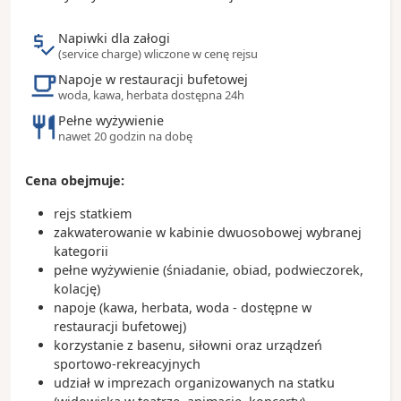
- Bazylika św. Piotra jest symbolem władzy papieskiej
- Schody Hiszpańskie, nawiązanie do nich
Napiwki dla załogi
znajdziemy na statku Costa Smeralda
(service charge) wliczone w cenę rejsu
Napoje w restauracji bufetowej
Ciekawostki:
woda, kawa, herbata dostępna 24h
- Rzym położony jest na siedmiu wzgórzach i
Pełne wyżywienie
nazywany jest Wiecznym Miastem
nawet 20 godzin na dobę
- Watykan znajdujący się w obrębie Rzymu jest
najmniejszym państwem na świecie
- pieniądze wrzucane do Fontanny di Trevi
Cena obejmuje:
przeznaczane są na rzymski Caritas (rocznie jest to
rejs statkiem
około 1,5 miliona euro)
zakwaterowanie w kabinie dwuosobowej wybranej
- najlepsze lody w Rzymie serwuje Bar Giolitti
kategorii
istniejący od 1900 roku
pełne wyżywienie (śniadanie, obiad, podwieczorek,
kolację)
napoje (kawa, herbata, woda - dostępne w
restauracji bufetowej)
korzystanie z basenu, siłowni oraz urządzeń
sportowo-rekreacyjnych
udział w imprezach organizowanych na statku