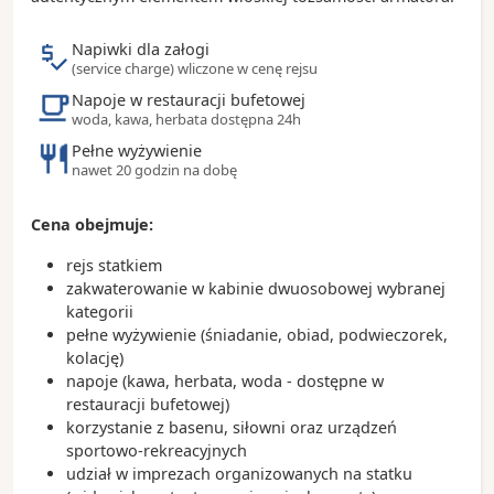
- znajduje się tutaj największy w Ameryce
Południowej ogród botaniczny, gdzie na 140
Napiwki dla załogi
hektarach można podziwiać ponad 6 tysięcy
(service charge) wliczone w cenę rejsu
gatunków roślin
Napoje w restauracji bufetowej
- stadion Maracana mógł kiedyś pomieścić prawie
woda, kawa, herbata dostępna 24h
200 tysięcy osób
Pełne wyżywienie
- w trakcie karnawału na Sambodromie w konkursie
nawet 20 godzin na dobę
samby uczestniczy 12 lokalnych szkół
- najpopularniejszym tutejszym drinkiem jest
caipirinha, która przygotowywana jest na bazie
Cena obejmuje:
alkoholu z trzciny cukrowej zwanego cachaca
rejs statkiem
zakwaterowanie w kabinie dwuosobowej wybranej
kategorii
pełne wyżywienie (śniadanie, obiad, podwieczorek,
kolację)
napoje (kawa, herbata, woda - dostępne w
restauracji bufetowej)
korzystanie z basenu, siłowni oraz urządzeń
sportowo-rekreacyjnych
udział w imprezach organizowanych na statku