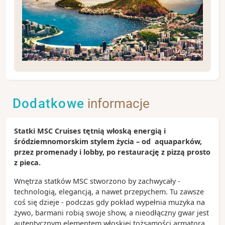
Rio de Janeiro to energetyczna i tętniąca życiem
brazylijska metropolia, słynąca z corocznie
organizowanego tutaj karnawału. Turystów urzeka
Dodatkowe
informacje
połączeniem egzotycznej roślinności i kolorowej
architektury oraz malowniczym położeniem pośród
wzgórz. Amatorzy życia nocnego z pewnością
Statki MSC Cruises tętnią włoską energią i
również nie będą się tutaj nudzić.
śródziemnomorskim stylem życia – od aquaparków,
przez promenady i lobby, po restaurację z pizzą prosto
Zobacz koniecznie:
z pieca.
- wzgórze Corcovado z pomnikiem Jezusa Chrystusa
- urocza dzielnica Santa Teresa
Wnętrza statków MSC stworzono by zachwycały -
- Escadaria Selaron to słynne kolorowe schody
technologią, elegancją, a nawet przepychem. Tu zawsze
- plaże Ipanema oraz Copacabana
coś się dzieje - podczas gdy pokład wypełnia muzyka na
żywo, barmani robią swoje show, a nieodłączny gwar jest
Ciekawostki:
autentycznym elementem włoskiej tożsamości armatora.