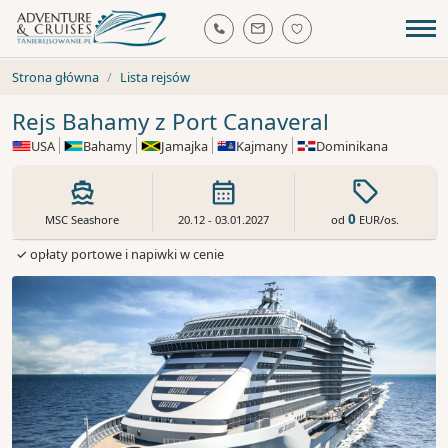
Strona główna
Lista rejsów
Rejs Bahamy z Port Canaveral
USA
Bahamy
Jamajka
Kajmany
Dominikana
0
od
EUR
/os.
MSC Seashore
20.12 - 03.01.2027
✓ opłaty portowe i napiwki w cenie