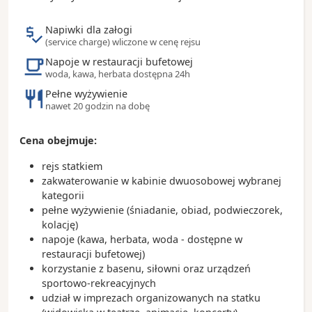
Ciekawostki:
- Sycylia jest największą wyspą na Morzu
Napiwki dla załogi
Śródziemnym
(service charge) wliczone w cenę rejsu
- lokalni mieszkańcy są popularnie nazywanie
Napoje w restauracji bufetowej
palermianami
woda, kawa, herbata dostępna 24h
- miejscowy przysmak to pasta con le sarde czyli
Pełne wyżywienie
makaron z sardynkami
nawet 20 godzin na dobę
- granita to z kolei bardzo popularny lokalny deser
serwowany na bazie zmrożonego soku owocowego
lub kawy
Cena obejmuje:
rejs statkiem
zakwaterowanie w kabinie dwuosobowej wybranej
kategorii
pełne wyżywienie (śniadanie, obiad, podwieczorek,
kolację)
napoje (kawa, herbata, woda - dostępne w
restauracji bufetowej)
korzystanie z basenu, siłowni oraz urządzeń
sportowo-rekreacyjnych
udział w imprezach organizowanych na statku