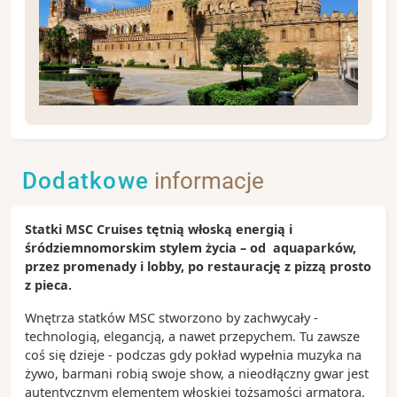
Palermo jest stolicą Sycylii, słynie z pięknej pogody i
doskonałej kuchni. Warto podkreślić, że najlepsze
restauracje serwujące ryby i owoce morza znajdują
Dodatkowe
informacje
się blisko portu.
Zobacz koniecznie:
Statki MSC Cruises tętnią włoską energią i
- Pałac Normanów, który był siedzibą sycylijskich
śródziemnomorskim stylem życia – od aquaparków,
królów
przez promenady i lobby, po restaurację z pizzą prosto
- Katedra w Palermo jest mieszanką różnych stylów
z pieca.
architektonicznych
- Teatro Massimo, największy teatr operowy we
Wnętrza statków MSC stworzono by zachwycały -
Włoszech
technologią, elegancją, a nawet przepychem. Tu zawsze
- Orto botanico czyli ogród botaniczny położony na
coś się dzieje - podczas gdy pokład wypełnia muzyka na
terenie 10 hektarów
żywo, barmani robią swoje show, a nieodłączny gwar jest
autentycznym elementem włoskiej tożsamości armatora.