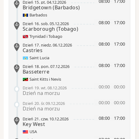
08:00
-
17:00
Dzień 15
.
pt.
04.12.2026
Bridgetown (Barbados)
Barbados
08:00
-
17:00
Dzień 16
.
sob.
05.12.2026
Scarborough
(Tobago)
Trynidad i Tobago
08:00
-
17:00
Dzień 17
.
niedz.
06.12.2026
Castries
Saint Lucia
08:00
-
17:00
Dzień 18
.
pon.
07.12.2026
Basseterre
Saint Kitts i Nevis
00:00
-
00:00
Dzień 19
.
wt.
08.12.2026
Dzień na morzu
00:00
-
00:00
Dzień 20
.
śr.
09.12.2026
Dzień na morzu
08:00
-
17:00
Dzień 21
.
czw.
10.12.2026
Key West
USA