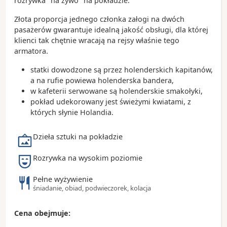
rozrywka "na żywo" na pokładzie.
sposób na podziwianie luksusowych rezydencji
Park Narodowy Everglades – wyjątkowy obszar
Złota proporcja jednego członka załogi na dwóch
bagienny zamieszkiwany przez aligatory, manaty i
pasażerów gwarantuje idealną jakość obsługi, dla której
wiele gatunków ptaków
klienci tak chętnie wracają na rejsy właśnie tego
armatora.
Ciekawostki:
Fort Lauderdale posiada ponad 480 kilometrów
statki dowodzone są przez holenderskich kapitanów,
śródlądowych dróg wodnych, dlatego często
a na rufie powiewa holenderska bandera,
nazywane jest „Wenecją Ameryki”
w kafeterii serwowane są holenderskie smakołyki,
Port Everglades należy do największych i
pokład udekorowany jest świeżymi kwiatami, z
najbardziej ruchliwych portów wycieczkowych na
których słynie Holandia.
świecie
Miasto jest jednym z najważniejszych ośrodków
Dzieła sztuki na pokładzie
żeglarskich i jachtowych w Stanach Zjednoczonych
Rozrywka na wysokim poziomie
Pełne wyżywienie
śniadanie, obiad, podwieczorek, kolacja
Cena obejmuje: