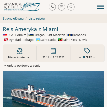
Strona główna
Lista rejsów
Rejs Ameryka z Miami
USA
Bonaire
Curaçao
Sint Maarten
Barbados
Trynidad i Tobago
Saint Lucia
Saint Kitts i Nevis
0
od
EUR
/os.
Nieuw Amsterdam
20.11 - 11.12.2026
✓ opłaty portowe w cenie