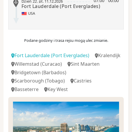
07:00
-
00:00
Dzień 22
.
pt.
11.12.2026
Fort Lauderdale
(Port Everglades)
USA
Podane godziny i trasa rejsu mogą ulec zmianie.
Fort Lauderdale
(Port Everglades)
Kralendijk
Willemstad
(Curacao)
Sint Maarten
Bridgetown (Barbados)
Scarborough
(Tobago)
Castries
Basseterre
Key West