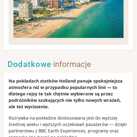
Fort Lauderdale słynie z sieci malowniczych kanałów
oraz wyjątkowej atmosfery południowego wybrzeża
Stanów Zjednoczonych. Nazywane jest często
Dodatkowe
informacje
„Wenecją Ameryki” dzięki licznym drogom wodnym
przecinającym miasto. Warto wybrać się na rejs po
kanałach, odpocząć nad oceanem lub odwiedzić
Na pokładach statków Holland panuje spokojniejsza
pobliskie Miami i Park Narodowy Everglades.
atmosfera niż w przypadku popularnych linii — to
Zobacz koniecznie:
dlatego rejsy te tak chętnie wybierane są przez
Fort Lauderdale Beach – szeroka, piaszczysta
podróżników szukających nie tylko nowych wrażeń,
plaża z nadmorską promenadą i licznymi
ale też wyciszenia.
restauracjami
Rozrywka na pokładzie dostosowana jest do wyższej
Las Olas Boulevard – reprezentacyjna ulica miasta
średniej wieku i wyższych oczekiwań pasażerów — dzięki
pełna sklepów, galerii i kawiarni
partnerstwu z BBC Earth Experiences, programy oraz
Rejs po kanałach Fort Lauderdale – doskonały