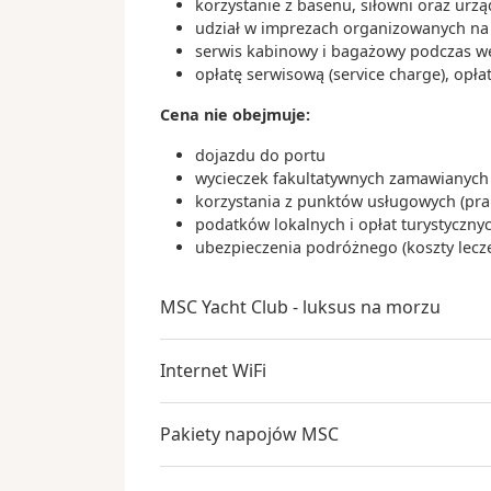
korzystanie z basenu, siłowni oraz urz
udział w imprezach organizowanych na s
serwis kabinowy i bagażowy podczas wejś
opłatę serwisową (service charge), opła
Cena nie obejmuje:
dojazdu do portu
wycieczek fakultatywnych zamawianych 
korzystania z punktów usługowych (praln
podatków lokalnych i opłat turystyczn
ubezpieczenia podróżnego (koszty lecz
MSC Yacht Club - luksus na morzu
Internet WiFi
Pakiety napojów MSC