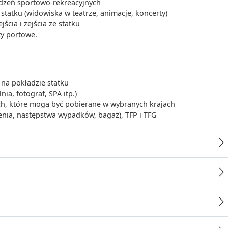
ądzeń sportowo-rekreacyjnych
tatku (widowiska w teatrze, animacje, koncerty)
cia i zejścia ze statku
ty portowe.
na pokładzie statku
ia, fotograf, SPA itp.)
ych, które mogą być pobierane w wybranych krajach
enia, następstwa wypadków, bagaż), TFP i TFG