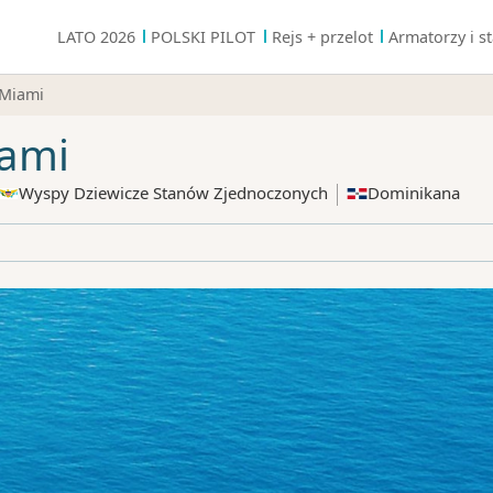
LATO 2026
POLSKI PILOT
Rejs + przelot
Armatorzy i st
 Miami
iami
Wyspy Dziewicze Stanów Zjednoczonych
Dominikana