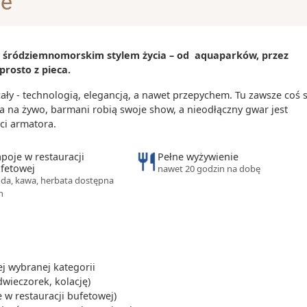
je
(trolley) oraz
 i śródziemnomorskim stylem życia – od aquaparków, przez
i
prosto z pieca.
nia
ycieczkowych
y - technologią, elegancją, a nawet przepychem. Tu zawsze coś s
a na żywo, barmani robią swoje show, a nieodłączny gwar jest
ci armatora.
poje w restauracji
Pełne wyżywienie
fetowej
nawet 20 godzin na dobę
da, kawa, herbata dostępna
h
 wybranej kategorii
dwieczorek, kolację)
 w restauracji bufetowej)