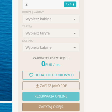
2
2 + 0
RODZAJ KABINY
Wybierz kabinę
TARYFA
Wybierz taryfę
KABINA
Wybierz kabinę
CAŁKOWITY KOSZT REJSU:
0
EUR
/ os.
DODAJ DO ULUBIONYCH
ZAPISZ JAKO PDF
REZERWACJA ONLINE
ZAPYTAJ O REJS