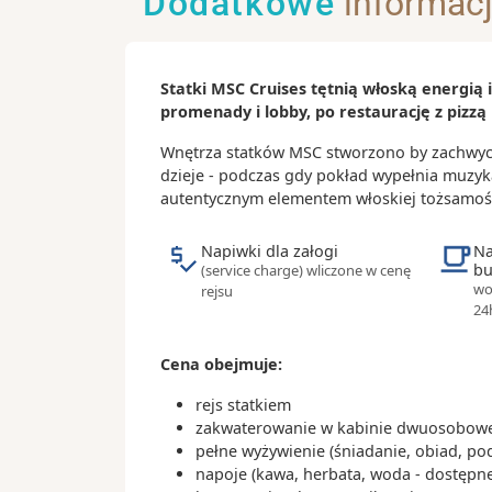
Dodatkowe
informac
Ciekawostki:
- po Miami jeżdżą bezpłatne autobusy 
kolejka nadziemna (metromover)
Statki MSC Cruises tętnią włoską energią
- 70% mieszkańców miasta to Latynos
promenady i lobby, po restaurację z pizzą 
- w Miami wynaleziono krem do opala
- Miami to światowa stolica rejsów w
Wnętrza statków MSC stworzono by zachwycał
dzieje - podczas gdy pokład wypełnia muzyk
autentycznym elementem włoskiej tożsamoś
Napiwki dla załogi
Na
bu
(service charge) wliczone w cenę
wo
rejsu
24
Cena obejmuje:
rejs statkiem
zakwaterowanie w kabinie dwuosobowej
pełne wyżywienie (śniadanie, obiad, po
napoje (kawa, herbata, woda - dostępne