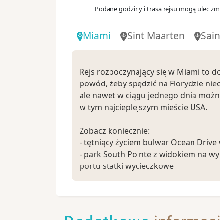
Podane godziny i trasa rejsu mogą ulec zmi
Miami
Sint Maarten
Sain
Rejs rozpoczynający się w Miami to d
powód, żeby spędzić na Florydzie niec
ale nawet w ciągu jednego dnia możn
w tym najcieplejszym mieście USA.
Zobacz koniecznie:
- tętniący życiem bulwar Ocean Drive
- park South Pointe z widokiem na wy
portu statki wycieczkowe
- ulicę Calle Ocho w dzielnicy kubański
- tropikalny archipelag Florida Keys 
całodniowej wycieczki za miasto