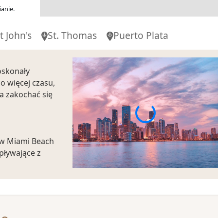
anie.
t John's
St. Thomas
Puerto Plata
oskonały
o więcej czasu,
a zakochać się
 w Miami Beach
pływające z
ej Little Havana
podczas