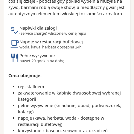
całodniowej wycieczki za miasto
coś się dzieje - podczas gdy pokład wypełnia muzyka na
żywo, barmani robią swoje show, a nieodłączny gwar jest
Ciekawostki:
autentycznym elementem włoskiej tożsamości armatora.
- po Miami jeżdżą bezpłatne autobusy (trolley) oraz
kolejka nadziemna (metromover)
Napiwki dla załogi
- 70% mieszkańców miasta to Latynosi
(service charge) wliczone w cenę rejsu
- w Miami wynaleziono krem do opalania
Napoje w restauracji bufetowej
- Miami to światowa stolica rejsów wycieczkowych
woda, kawa, herbata dostępna 24h
Pełne wyżywienie
nawet 20 godzin na dobę
Cena obejmuje:
rejs statkiem
zakwaterowanie w kabinie dwuosobowej wybranej
kategorii
pełne wyżywienie (śniadanie, obiad, podwieczorek,
kolację)
napoje (kawa, herbata, woda - dostępne w
restauracji bufetowej)
korzystanie z basenu, siłowni oraz urządzeń