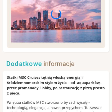
Rejs rozpoczynający się w Miami to doskonały
powód, żeby spędzić na Florydzie nieco więcej czasu,
ale nawet w ciągu jednego dnia można zakochać się
Dodatkowe
informacje
w tym najcieplejszym mieście USA.
Zobacz koniecznie:
Statki MSC Cruises tętnią włoską energią i
- tętniący życiem bulwar Ocean Drive w Miami Beach
śródziemnomorskim stylem życia – od aquaparków,
- park South Pointe z widokiem na wypływające z
przez promenady i lobby, po restaurację z pizzą prosto
portu statki wycieczkowe
z pieca.
- ulicę Calle Ocho w dzielnicy kubańskiej Little
Havana
Wnętrza statków MSC stworzono by zachwycały -
- tropikalny archipelag Florida Keys podczas
technologią, elegancją, a nawet przepychem. Tu zawsze