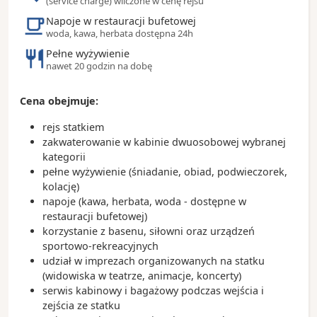
(service charge) wliczone w cenę rejsu
- w Miami wynaleziono krem do opalania
Napoje w restauracji bufetowej
- Miami to światowa stolica rejsów wycieczkowych
woda, kawa, herbata dostępna 24h
Pełne wyżywienie
nawet 20 godzin na dobę
Cena obejmuje:
rejs statkiem
zakwaterowanie w kabinie dwuosobowej wybranej
kategorii
pełne wyżywienie (śniadanie, obiad, podwieczorek,
kolację)
napoje (kawa, herbata, woda - dostępne w
restauracji bufetowej)
korzystanie z basenu, siłowni oraz urządzeń
sportowo-rekreacyjnych
udział w imprezach organizowanych na statku
(widowiska w teatrze, animacje, koncerty)
serwis kabinowy i bagażowy podczas wejścia i
zejścia ze statku