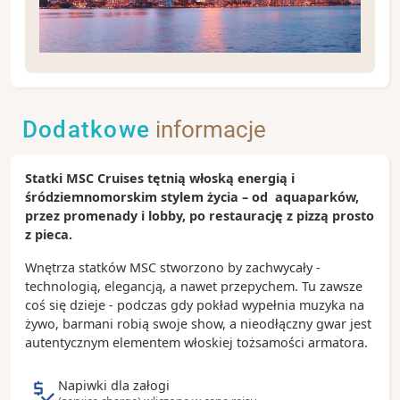
Rejs rozpoczynający się w Miami to doskonały
powód, żeby spędzić na Florydzie nieco więcej czasu,
ale nawet w ciągu jednego dnia można zakochać się
Dodatkowe
informacje
w tym najcieplejszym mieście USA.
Zobacz koniecznie:
Statki MSC Cruises tętnią włoską energią i
- tętniący życiem bulwar Ocean Drive w Miami Beach
śródziemnomorskim stylem życia – od aquaparków,
- park South Pointe z widokiem na wypływające z
przez promenady i lobby, po restaurację z pizzą prosto
portu statki wycieczkowe
z pieca.
- ulicę Calle Ocho w dzielnicy kubańskiej Little
Havana
Wnętrza statków MSC stworzono by zachwycały -
- tropikalny archipelag Florida Keys podczas
technologią, elegancją, a nawet przepychem. Tu zawsze
całodniowej wycieczki za miasto
coś się dzieje - podczas gdy pokład wypełnia muzyka na
żywo, barmani robią swoje show, a nieodłączny gwar jest
Ciekawostki:
autentycznym elementem włoskiej tożsamości armatora.
- po Miami jeżdżą bezpłatne autobusy (trolley) oraz
kolejka nadziemna (metromover)
Napiwki dla załogi
- 70% mieszkańców miasta to Latynosi