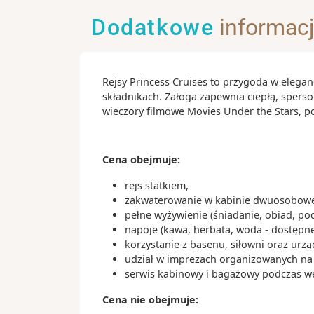
pełna sklepów, galerii i kawiarni
Rejs po kanałach Fort Lauderdale –
Dodatkowe
informac
sposób na podziwianie luksusowych
Park Narodowy Everglades – wyjąt
bagienny zamieszkiwany przez aliga
Rejsy Princess Cruises to przygoda w elegan
wiele gatunków ptaków
składnikach. Załoga zapewnia ciepłą, spers
wieczory filmowe Movies Under the Stars, 
Ciekawostki:
Fort Lauderdale posiada ponad 480
śródlądowych dróg wodnych, dlate
Cena obejmuje:
nazywane jest „Wenecją Ameryki”
rejs statkiem,
Port Everglades należy do największ
zakwaterowanie w kabinie dwuosobowej
najbardziej ruchliwych portów wyc
pełne wyżywienie (śniadanie, obiad, po
świecie
napoje (kawa, herbata, woda - dostępne
korzystanie z basenu, siłowni oraz urz
Miasto jest jednym z najważniejsz
udział w imprezach organizowanych na s
żeglarskich i jachtowych w Stanac
serwis kabinowy i bagażowy podczas wejś
Cena nie obejmuje: