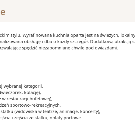
 doskonały
je
 rezydencji
kowy obszar
tory, manaty i
ckim stylu. Wyrafinowana kuchnia oparta jest na świeżych, lokaln
onalizowana obsługę i dba o każdy szczegół. Dodatkową atrakcją s
pozwalające spędzić niezapomniane chwile pod gwiazdami.
 kilometrów
go często
ych i
 wybranej kategorii,
ieczkowych na
dwieczorek, kolację),
 w restauracji bufetowej),
ądzeń sportowo-rekreacyjnych,
ych ośrodków
tatku (widowiska w teatrze, animacje, koncerty),
h Zjednoczonych
cia i zejścia ze statku, opłaty portowe.