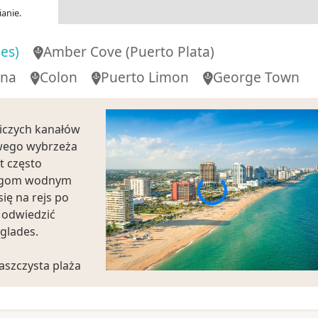
-
anie.
es)
Amber Cove
(Puerto Plata)
00
-
15:00
ena
Colon
Puerto Limon
George Town
-
niczych kanałów
wego wybrzeża
t często
00
-
00:00
lades)
drogom wodnym
ię na rejs po
 odwiedzić
glades.
aszczysta plaża
restauracjami
a ulica miasta