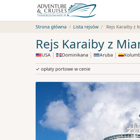
Strona główna
Lista rejsów
Rejs Karaiby z 
Rejs Karaiby z Mia
USA
Dominikana
Aruba
Kolumb
✓ opłaty portowe w cenie