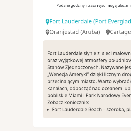
Dzień 10
.
sob.
11.12.2027
Podane godziny i trasa rejsu mogą ulec zmi
Dzień na morzu
Fort Lauderdale
(Port Everglad
07:
Dzień 11
.
niedz.
12.12.2027
George Town
Oranjestad (Aruba)
Cartag
Kajmany
Dzień 12
.
pon.
13.12.2027
Fort Lauderdale słynie z sieci malow
Dzień na morzu
oraz wyjątkowej atmosfery południo
Stanów Zjednoczonych. Nazywane jes
07:
Dzień 13
.
wt.
14.12.2027
Fort Lauderdale
(Port Everg
„Wenecją Ameryki” dzięki licznym 
przecinającym miasto. Warto wybrać s
USA
kanałach, odpocząć nad oceanem lub
pobliskie Miami i Park Narodowy Ever
Zobacz koniecznie:
Fort Lauderdale Beach – szeroka, pi
z nadmorską promenadą i licznymi 
Las Olas Boulevard – reprezentacyjn