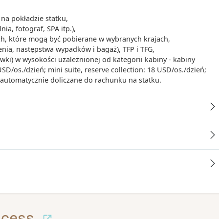
na pokładzie statku,
ia, fotograf, SPA itp.),
ych, które mogą być pobierane w wybranych krajach,
enia, następstwa wypadków i bagaż), TFP i TFG,
iwki) w wysokości uzależnionej od kategorii kabiny - kabiny
/os./dzień; mini suite, reserve collection: 18 USD/os./dzień;
- automatycznie doliczane do rachunku na statku.
ncess