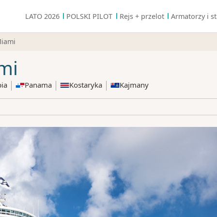
LATO 2026
POLSKI PILOT
Rejs + przelot
Armatorzy i st
Miami
mi
ia
Panama
Kostaryka
Kajmany