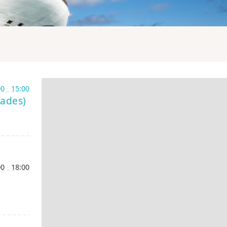
00
-
15:00
lades)
-
00
-
18:00
-