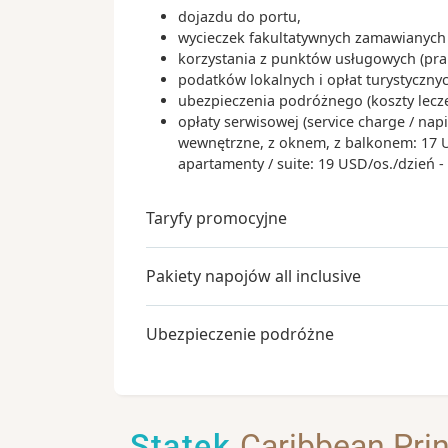
dojazdu do portu,
wycieczek fakultatywnych zamawianych 
korzystania z punktów usługowych (praln
podatków lokalnych i opłat turystyczn
ubezpieczenia podróżnego (koszty lecz
opłaty serwisowej (service charge / nap
wewnętrzne, z oknem, z balkonem: 17 USD
apartamenty / suite: 19 USD/os./dzień 
Taryfy promocyjne
Pakiety napojów all inclusive
Ubezpieczenie podróżne
Statek
Caribbean Pri