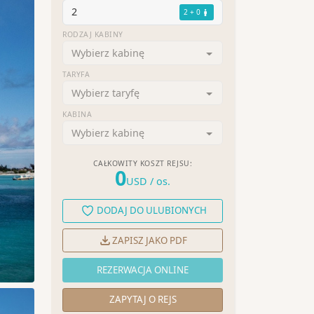
2
2 + 0
RODZAJ KABINY
Wybierz kabinę
TARYFA
Wybierz taryfę
KABINA
Wybierz kabinę
CAŁKOWITY KOSZT REJSU:
0
USD
/ os.
DODAJ DO ULUBIONYCH
ZAPISZ JAKO PDF
REZERWACJA ONLINE
ZAPYTAJ O REJS