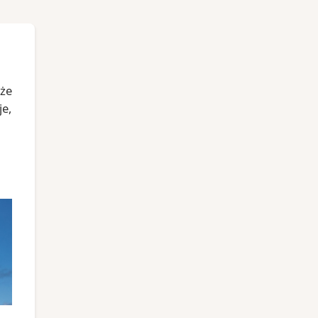
 że
je,