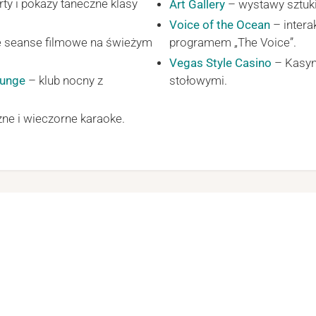
rty i pokazy taneczne klasy
Art Gallery
– wystawy sztuki 
Voice of the Ocean
– intera
e seanse filmowe na świeżym
programem „The Voice”.
Vegas Style Casino
– Kasyn
ounge
– klub nocny z
stołowymi.
zne i wieczorne karaoke.