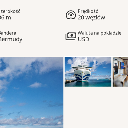
Szerokość
Prędkość
36 m
20 węzłów
Bandera
Waluta na pokładzie
Bermudy
USD