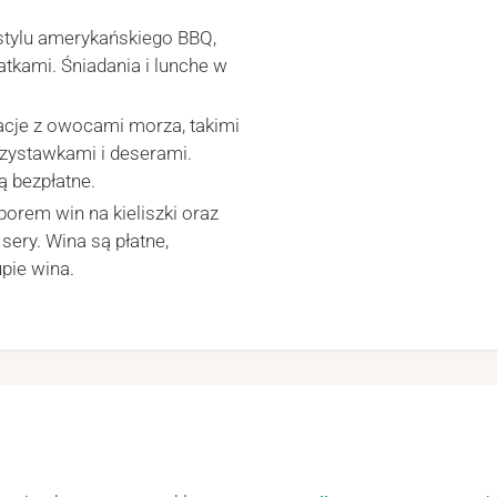
stylu amerykańskiego BBQ,
tkami. Śniadania i lunche w
cje z owocami morza, takimi
rzystawkami i deserami.
ą bezpłatne.
orem win na kieliszki oraz
 sery. Wina są płatne,
pie wina.