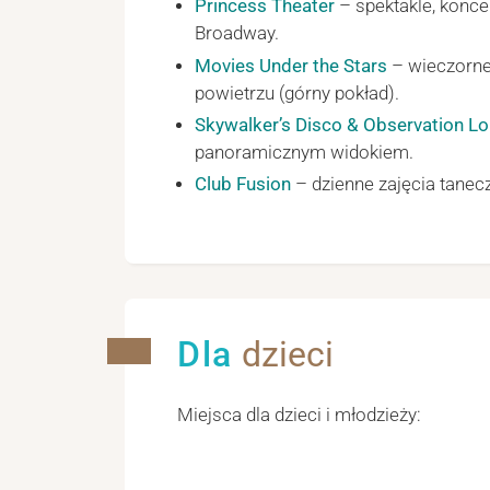
Princess Theater
– spektakle, konce
Broadway.
Movies Under the Stars
– wieczorn
powietrzu (górny pokład).
Skywalker’s Disco & Observation L
panoramicznym widokiem.
Club Fusion
– dzienne zajęcia tanec
Dla
dzieci
Miejsca dla dzieci i młodzieży: