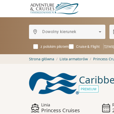
location_on
Dowolny kierunek
WIĘ
z polskim pilotem
Cruise & Flight
Strona główna
Lista armatorów
Princess Cr
Caribbe
PREMIUM
Linia
Princess Cruises