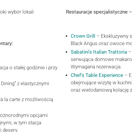
oki wybór lokali
Restauracje specjalistyczne –
Crown Grill
– Ekskluzywny s
ntary:
Black Angus oraz owoce mo
Sabatini’s Italian Trattoria
– 
serwująca domowe makaron
Wymagana rezerwacja.
cja o stałej godzinie i przy
Chef’s Table Experience
– E
obejmujące wizytę w kuchn
 Dining” z elastycznymi
oraz wielodaniową kolację 
 à la carte z możliwością
 różnorodnymi opcjami
jnymi, w tym stacja
i desery.