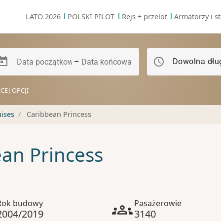
LATO 2026
POLSKI PILOT
Rejs + przelot
Armatorzy i st
schedule
–
Dowolna dłu
CEJ OPCJI
uises
Caribbean Princess
an Princess
Rok budowy
Pasażerowie
2004/2019
3140