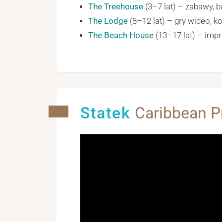
The Treehouse
(3–7 lat) – zabawy, ba
The Lodge
(8–12 lat) – gry wideo, ko
The Beach House
(13–17 lat) – impr
Statek
Caribbean P