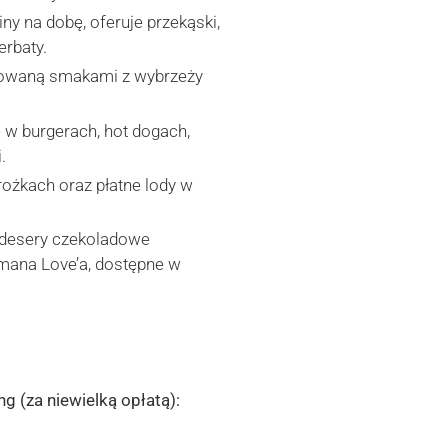
ny na dobę, oferuje przekąski,
erbaty.
rowaną smakami z wybrzeży
ę w burgerach, hot dogach,
.
ożkach oraz płatne lody w
desery czekoladowe
mana Love’a, dostępne w
g (za niewielką opłatą):