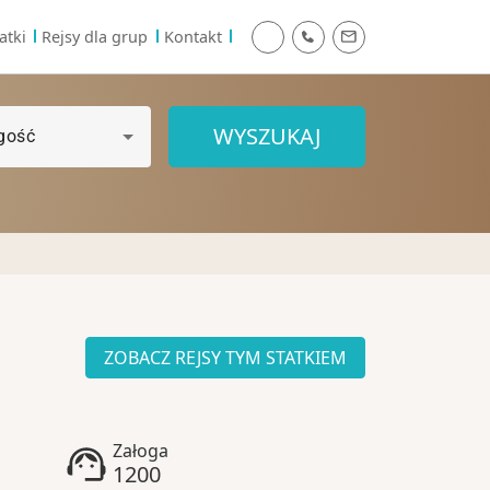
atki
Rejsy dla grup
Kontakt
WYSZUKAJ
gość
ZOBACZ REJSY TYM STATKIEM
Załoga
1200