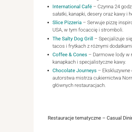
International Café
– Czynna 24 godzi
sałatki, kanapki, desery oraz kawy i h
Slice Pizzeria
– Serwuje pizzę inspi
USA, w tym focaccię i stromboli.
The Salty Dog Grill
– Specjalizuje si
tacos i frytkach z różnymi dodatkami
Coffee & Cones
– Darmowe lody w r
kanapkach i specjalistyczne kawy.
Chocolate Journeys
– Ekskluzywne 
autorstwa mistrza cukiernictwa Nor
głównych restauracjach.
Restauracje tematyczne – Casual Dinin