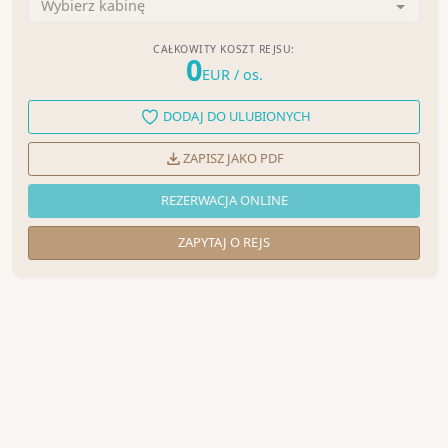
Wybierz kabinę
CAŁKOWITY KOSZT REJSU:
0
EUR
/ os.
DODAJ DO ULUBIONYCH
ZAPISZ JAKO PDF
REZERWACJA ONLINE
ZAPYTAJ O REJS