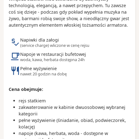
- Ogród Kaktusów, gdzie można podziwiać ponad
technologią, elegancją, a nawet przepychem. Tu zawsze
1000 różnych gatunków tych roślin
coś się dzieje - podczas gdy pokład wypełnia muzyka na
żywo, barmani robią swoje show, a nieodłączny gwar jest
Ciekawostki:
autentycznym elementem włoskiej tożsamości armatora.
- charakterystyczna niska zabudowa z białymi
domami to zasługa architekta Cesara Manrique
Napiwki dla załogi
- mieszkańców wyspy potocznie nazwa się
(service charge) wliczone w cenę rejsu
„conejeros” czyli królikarze
Napoje w restauracji bufetowej
- jezioro Charco de los Clicos pojawiło się w jednej
woda, kawa, herbata dostępna 24h
ze scen filmu „Przerwane objęcia” Pedro Almodovara
Pełne wyżywienie
- na wyspie znajduje się około 300 wulkanów, a w
nawet 20 godzin na dobę
Parku Timanfaya możemy nawet zjeść steka
upieczonego na wulkanie
Cena obejmuje:
rejs statkiem
zakwaterowanie w kabinie dwuosobowej wybranej
kategorii
pełne wyżywienie (śniadanie, obiad, podwieczorek,
kolację)
napoje (kawa, herbata, woda - dostępne w