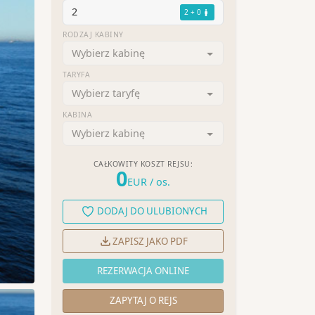
2
2 + 0
RODZAJ KABINY
Wybierz kabinę
TARYFA
Wybierz taryfę
KABINA
Wybierz kabinę
CAŁKOWITY KOSZT REJSU:
0
EUR
/ os.
DODAJ DO ULUBIONYCH
ZAPISZ JAKO PDF
REZERWACJA ONLINE
ZAPYTAJ O REJS