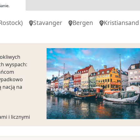
anie.
Rostock)
Stavanger
Bergen
Kristiansand
rokliwych
ch wyspach:
kańcom
ypadkowo
 nacją na
mi i licznymi
 rozrywki na