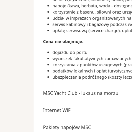
napoje (kawa, herbata, woda - dostępne
korzystanie z basenu, siłowni oraz urz
udział w imprezach organizowanych na s
serwis kabinowy i bagażowy podczas wejś
opłatę serwisową (service charge), opła
Cena nie obejmuje:
dojazdu do portu
wycieczek fakultatywnych zamawianych 
korzystania z punktów usługowych (praln
podatków lokalnych i opłat turystyczn
ubezpieczenia podróżnego (koszty lecz
MSC Yacht Club - luksus na morzu
Internet WiFi
Pakiety napojów MSC