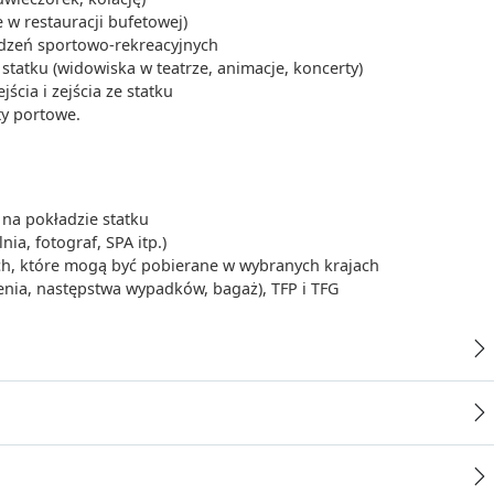
 w restauracji bufetowej)
ądzeń sportowo-rekreacyjnych
tatku (widowiska w teatrze, animacje, koncerty)
cia i zejścia ze statku
ty portowe.
na pokładzie statku
ia, fotograf, SPA itp.)
ych, które mogą być pobierane w wybranych krajach
enia, następstwa wypadków, bagaż), TFP i TFG