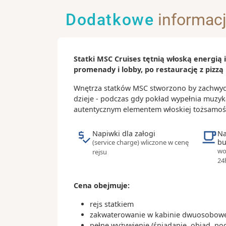
- pomnik Małej Syrenki
Dodatkowe
informac
- Pałac Christiansborg
Ciekawostki:
Statki MSC Cruises tętnią włoską energią
- prawie połowa mieszkańców codzien
promenady i lobby, po restaurację z pizzą 
roweru
- w mieście znajduje się ponad 100 
Wnętrza statków MSC stworzono by zachwycał
Carlsberg
dzieje - podczas gdy pokład wypełnia muzyk
- warto spróbować tradycyjnych duń
autentycznym elementem włoskiej tożsamoś
„smorrebrod” przygotowanych z cie
pieczywa podawanego z dodatkami
Napiwki dla załogi
Na
bu
(service charge) wliczone w cenę
- restauracja Noma została kilkukrot
wo
rejsu
przez czasopismo „Restaurant” za naj
24
świecie
Cena obejmuje:
rejs statkiem
zakwaterowanie w kabinie dwuosobowej
pełne wyżywienie (śniadanie, obiad, po