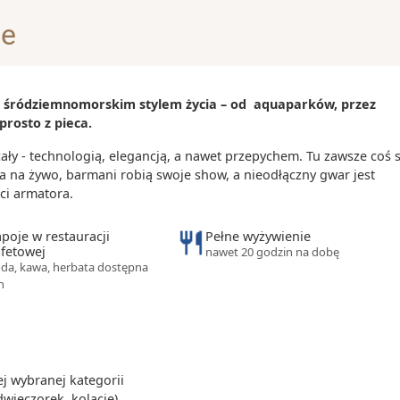
je
 i śródziemnomorskim stylem życia – od aquaparków, przez
nie korzysta z
prosto z pieca.
browarów w tym
y - technologią, elegancją, a nawet przepychem. Tu zawsze coś s
a na żywo, barmani robią swoje show, a nieodłączny gwar jest
skich kanapek
ci armatora.
mnego żytniego
poje w restauracji
Pełne wyżywienie
fetowej
nawet 20 godzin na dobę
nie uznana
da, kawa, herbata dostępna
lepszą na
h
 wybranej kategorii
dwieczorek, kolację)