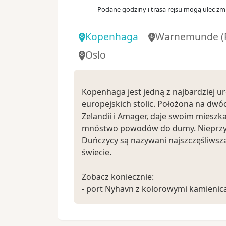
Podane godziny i trasa rejsu mogą ulec zmi
Kopenhaga
Warnemunde
(
Oslo
Kopenhaga jest jedną z najbardziej u
europejskich stolic. Położona na dwó
Zelandii i Amager, daje swoim miesz
mnóstwo powodów do dumy. Nieprz
Duńczycy są nazywani najszczęśliwszą
świecie.
Zobacz koniecznie:
- port Nyhavn z kolorowymi kamienica
kawiarenkami
- ogrody Tivoli, drugi najstarszy park
świecie