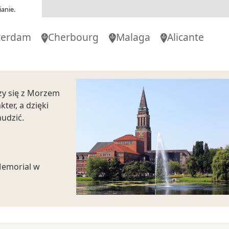
anie.
terdam
Cherbourg
Malaga
Alicante
08:00
-
czy się z Morzem
er, a dzięki
 nudzić.
Memorial w
a świecie