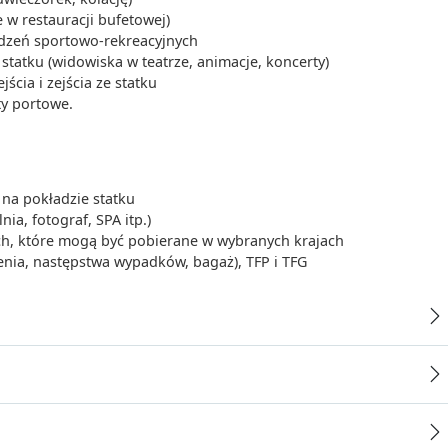
 w restauracji bufetowej)
ądzeń sportowo-rekreacyjnych
tatku (widowiska w teatrze, animacje, koncerty)
cia i zejścia ze statku
ty portowe.
na pokładzie statku
ia, fotograf, SPA itp.)
ych, które mogą być pobierane w wybranych krajach
enia, następstwa wypadków, bagaż), TFP i TFG