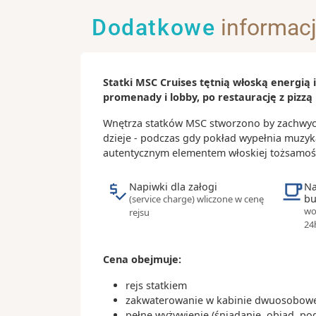
przekopanym kanałem morskim, liczy
Dodatkowe
informac
prawie 100 km
- co roku odbywają się tutaj regaty Kil
jedna z największych żeglarskich imp
Statki MSC Cruises tętnią włoską energią
promenady i lobby, po restaurację z pizzą 
Wnętrza statków MSC stworzono by zachwycał
dzieje - podczas gdy pokład wypełnia muzyk
autentycznym elementem włoskiej tożsamoś
Napiwki dla załogi
Na
bu
(service charge) wliczone w cenę
wo
rejsu
24
Cena obejmuje:
rejs statkiem
zakwaterowanie w kabinie dwuosobowej
pełne wyżywienie (śniadanie, obiad, po