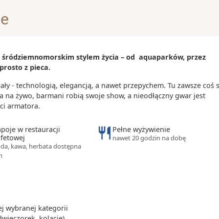
 przy tym
je
er Woche, czyli
rez na świecie
 i śródziemnomorskim stylem życia – od aquaparków, przez
prosto z pieca.
y - technologią, elegancją, a nawet przepychem. Tu zawsze coś s
a na żywo, barmani robią swoje show, a nieodłączny gwar jest
ci armatora.
poje w restauracji
Pełne wyżywienie
fetowej
nawet 20 godzin na dobę
da, kawa, herbata dostępna
h
 wybranej kategorii
dwieczorek, kolację)