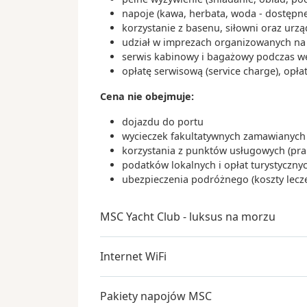
napoje (kawa, herbata, woda - dostępne
korzystanie z basenu, siłowni oraz urz
udział w imprezach organizowanych na s
serwis kabinowy i bagażowy podczas wejś
opłatę serwisową (service charge), opła
Cena nie obejmuje:
dojazdu do portu
wycieczek fakultatywnych zamawianych 
korzystania z punktów usługowych (praln
podatków lokalnych i opłat turystyczn
ubezpieczenia podróżnego (koszty lecz
MSC Yacht Club - luksus na morzu
Internet WiFi
Pakiety napojów MSC