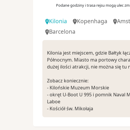
Alicante
Podane godziny i trasa rejsu mogą ulec zmi
Hiszpania
Kilonia
Kopenhaga
Ams
Dzień 11
.
wt.
20.10.2026
Barcelona
Barcelona
Hiszpania
Kilonia jest miejscem, gdzie Bałtyk łą
Północnym. Miasto ma portowy charakt
dużej ilości atrakcji, nie można się tu
Zobacz koniecznie:
- Kilońskie Muzeum Morskie
- okręt U-Boot U 995 i pomnik Naval 
Laboe
- Kościół św. Mikołaja
Ciekawostki:
- Kanał Kiloński jest najruchliwszym n