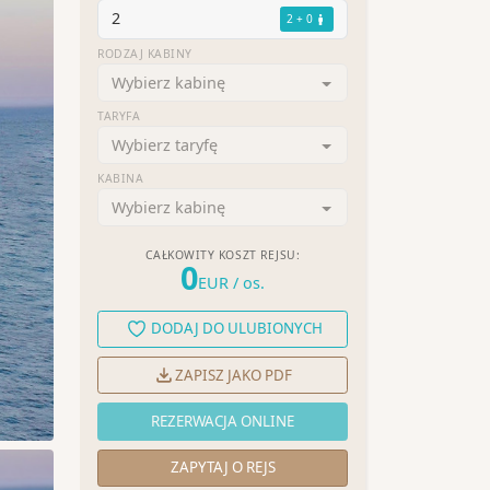
2
2 + 0
RODZAJ KABINY
Wybierz kabinę
TARYFA
Wybierz taryfę
KABINA
Wybierz kabinę
CAŁKOWITY KOSZT REJSU:
0
EUR
/ os.
DODAJ DO ULUBIONYCH
ZAPISZ JAKO PDF
REZERWACJA ONLINE
ZAPYTAJ O REJS