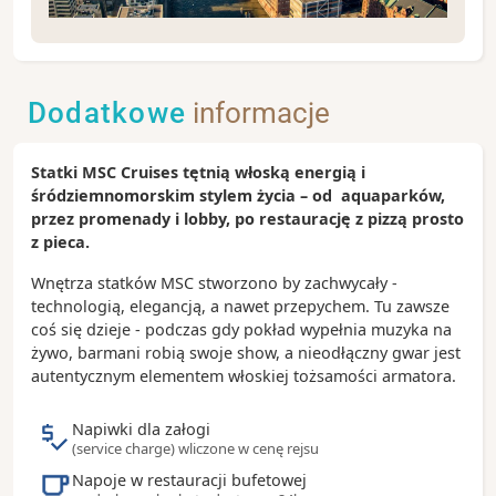
Hamburg to obecnie drugi największy port w
Europie, a jeszcze na początku XX wieku był
największym portem na świecie. To bardzo często
Dodatkowe
informacje
właśnie stąd wypływały statki z emigrantami do
Ameryki, którzy chcieli zrealizować swój amerykański
sen.
Statki MSC Cruises tętnią włoską energią i
śródziemnomorskim stylem życia – od aquaparków,
Zobacz koniecznie:
przez promenady i lobby, po restaurację z pizzą prosto
- Miasto Spichlerzy to wpisany na listę UNESCO
z pieca.
największy na świecie kompleks powiązanych ze
sobą magazynów zbudowanych w wilhelmińskim
Wnętrza statków MSC stworzono by zachwycały -
gotyku ceglanym
technologią, elegancją, a nawet przepychem. Tu zawsze
- park miniatur - Miniatur Wunderland
coś się dzieje - podczas gdy pokład wypełnia muzyka na
- Elbphilharmonie, czyli filharmonia nad Łabą,
żywo, barmani robią swoje show, a nieodłączny gwar jest
zbudowana kosztem 800 milionów euro
autentycznym elementem włoskiej tożsamości armatora.
- Reeperbahn to najsłynniejsza ulica St. Pauli czyli
„dzielnicy czerwonych latarni”
Napiwki dla załogi
(service charge) wliczone w cenę rejsu
Ciekawostki:
Napoje w restauracji bufetowej
- Hamburg położony jest ponad 100 kilometrów od