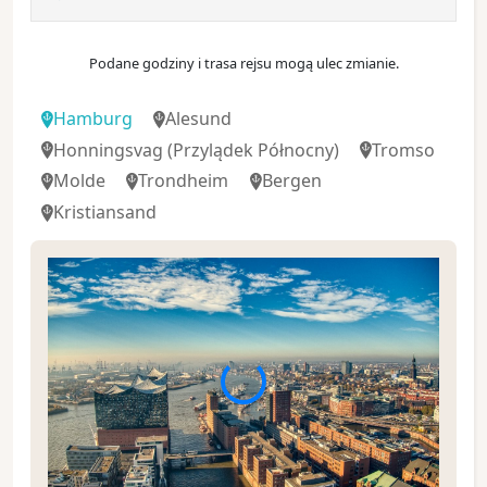
Podane godziny i trasa rejsu mogą ulec zmianie.
Hamburg
Alesund
Honningsvag
(Przylądek Północny)
Tromso
Molde
Trondheim
Bergen
Kristiansand