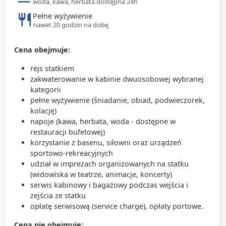
woda, kawa, herbata dostępna 24h
Morza Północnego a statki wypływają z ujścia Łaby
Pełne wyżywienie
- John Lennon powiedział: „Urodziłem się w
nawet 20 godzin na dobę
Liverpoolu, ale dorastałem w Hamburgu” - mając na
myśli początki Beatlesów w latach 60-tych, gdy
często grali w klubach wokół ulicy Reeperbahn
Cena obejmuje:
- w Hamburgu znajduje się najwięcej mostów na
rejs statkiem
świecie
zakwaterowanie w kabinie dwuosobowej wybranej
- hamburger jako potrawa i jako słowo wywodzi się
kategorii
od befsztyka po hambursku, czyli kotleta z siekanej
pełne wyżywienie (śniadanie, obiad, podwieczorek,
wołowiny wprowadzonego do kuchni amerykańskiej
kolację)
przez imigrantów z Niemiec.
napoje (kawa, herbata, woda - dostępne w
restauracji bufetowej)
korzystanie z basenu, siłowni oraz urządzeń
sportowo-rekreacyjnych
udział w imprezach organizowanych na statku
(widowiska w teatrze, animacje, koncerty)
serwis kabinowy i bagażowy podczas wejścia i
zejścia ze statku
opłatę serwisową (service charge), opłaty portowe.
Cena nie obejmuje: