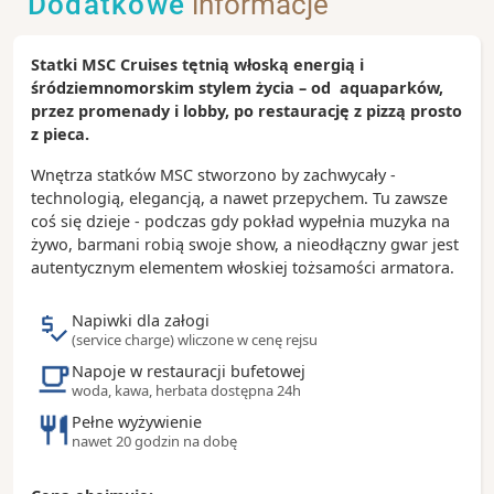
Dodatkowe
informacje
historią handlu morskiego sięgającą aż
średniowiecza i do dziś uznawana jest za bramę do
Europy.
Statki MSC Cruises tętnią włoską energią i
śródziemnomorskim stylem życia – od aquaparków,
Zobacz koniecznie:
przez promenady i lobby, po restaurację z pizzą prosto
- drugie co do wielkości akwarium w Europie
z pieca.
znajdujące się w starym porcie
- Pałac Dożów, gdzie kiedyś znajdowało się więzienie
Wnętrza statków MSC stworzono by zachwycały -
- dom Krzysztofa Kolumba na Piazza Dante, obecnie
technologią, elegancją, a nawet przepychem. Tu zawsze
budynek jest muzeum z pamiątkami oraz meblami
coś się dzieje - podczas gdy pokład wypełnia muzyka na
po Kolumbie
żywo, barmani robią swoje show, a nieodłączny gwar jest
- Boccadesse, przytulna wioska rybacka na
autentycznym elementem włoskiej tożsamości armatora.
promenadzie z kameralną atmosferą,
wielobarwnymi domkami i restauracjami
Napiwki dla załogi
(service charge) wliczone w cenę rejsu
Ciekawostki:
Napoje w restauracji bufetowej
- według źródeł to właśnie w Genui w połowie XV
woda, kawa, herbata dostępna 24h
wieku urodził się Krzysztof Kolumb
Pełne wyżywienie
- galeon Neptuna, który stoi w starym porcie został
nawet 20 godzin na dobę
wykorzystany w firmie Romana Polańskiego „Piraci”
- na przestrzeni wieków wywodziło się stąd czterech