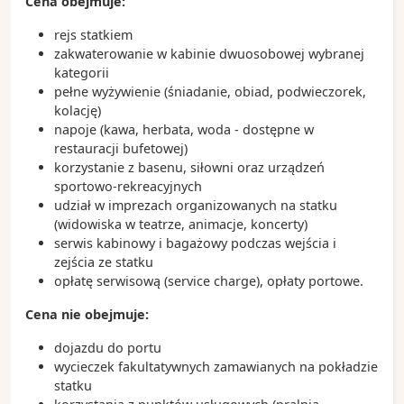
papieży
Cena obejmuje:
- z Genui pochodzi zielony sos pesto na który
rejs statkiem
składają się: świeża bazylia, oliwa, parmezan i
zakwaterowanie w kabinie dwuosobowej wybranej
orzeszki piniowe
kategorii
pełne wyżywienie (śniadanie, obiad, podwieczorek,
kolację)
napoje (kawa, herbata, woda - dostępne w
restauracji bufetowej)
korzystanie z basenu, siłowni oraz urządzeń
sportowo-rekreacyjnych
udział w imprezach organizowanych na statku
(widowiska w teatrze, animacje, koncerty)
serwis kabinowy i bagażowy podczas wejścia i
zejścia ze statku
opłatę serwisową (service charge), opłaty portowe.
Cena nie obejmuje:
dojazdu do portu
wycieczek fakultatywnych zamawianych na pokładzie
statku