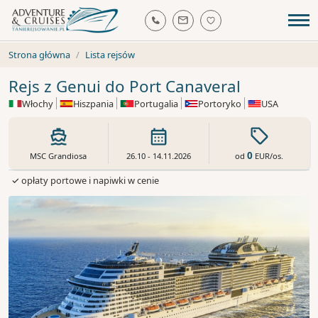
Strona główna
Lista rejsów
Rejs z Genui do Port Canaveral
Włochy
Hiszpania
Portugalia
Portoryko
USA
0
od
EUR
/os.
MSC Grandiosa
26.10 - 14.11.2026
✓ opłaty portowe i napiwki w cenie