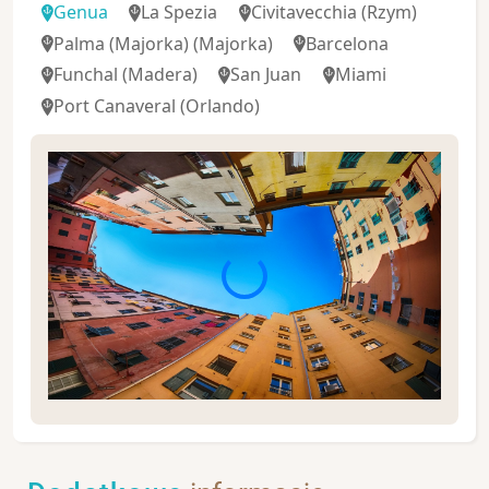
Genua
La Spezia
Civitavecchia
(Rzym)
Palma (Majorka)
(Majorka)
Barcelona
Funchal
(Madera)
San Juan
Miami
Port Canaveral
(Orlando)
Genua jest stolicą Ligurii i przez odwiedzających
nieprzypadkowo nazywana jest darem od morza.
Jest to największy włoski port z bardzo bogatą