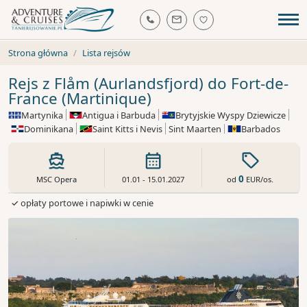
Strona główna
Lista rejsów
Rejs z Flåm (Aurlandsfjord) do Fort-de-
France (Martinique)
Martynika
Antigua i Barbuda
Brytyjskie Wyspy Dziewicze
Dominikana
Saint Kitts i Nevis
Sint Maarten
Barbados
0
od
EUR
/os.
MSC Opera
01.01 - 15.01.2027
✓ opłaty portowe i napiwki w cenie