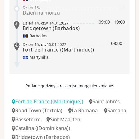
-
Dzień 13
.
Dzień na morzu
09:00
-
19:00
Dzień 14
.
czw.
14.01.2027
Bridgetown (Barbados)
Barbados
08:00
-
Dzień 15
.
pt.
15.01.2027
Fort-de-France
((Martinique))
Martynika
Podane godziny i trasa rejsu mogą ulec zmianie.
Fort-de-France
((Martinique))
Saint John's
Road Town
(Tortola)
La Romana
Samana
Basseterre
Sint Maarten
Catalina
((Dominikana))
Bridgetown (Barbados)