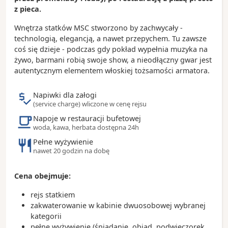
- najciekawsze budynki w mieście: katedra St. Louis,
z pieca.
awangardowa biblioteka Schoelcher’a i
neoklasycystyczny sąd - Palais de Justice
Wnętrza statków MSC stworzono by zachwycały -
- ogród botaniczny - Jardin de Balata
technologią, elegancją, a nawet przepychem. Tu zawsze
- rajskie plaże na południu wyspy w Le Diamant i w
coś się dzieje - podczas gdy pokład wypełnia muzyka na
Sainte-Anne
żywo, barmani robią swoje show, a nieodłączny gwar jest
autentycznym elementem włoskiej tożsamości armatora.
Ciekawostki:
- Martynika nazywana jest Mandina czyli „wyspa
Napiwki dla załogi
kwiatów”
(service charge) wliczone w cenę rejsu
- gommiers to tradycyjne łodzie rybackie
Napoje w restauracji bufetowej
- wyspa słynie z rumu, który produkowany jest z
woda, kawa, herbata dostępna 24h
trzciny cukrowej
Pełne wyżywienie
- będąc na Martynice trzeba koniecznie spróbować
nawet 20 godzin na dobę
langusty
Cena obejmuje:
rejs statkiem
zakwaterowanie w kabinie dwuosobowej wybranej
kategorii
pełne wyżywienie (śniadanie, obiad, podwieczorek,