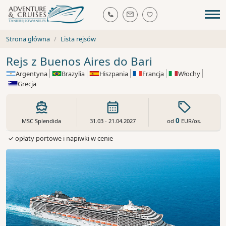
Strona główna
Lista rejsów
Rejs z Buenos Aires do Bari
Argentyna
Brazylia
Hiszpania
Francja
Włochy
Grecja
0
od
EUR
/os.
MSC Splendida
31.03 - 21.04.2027
✓ opłaty portowe i napiwki w cenie