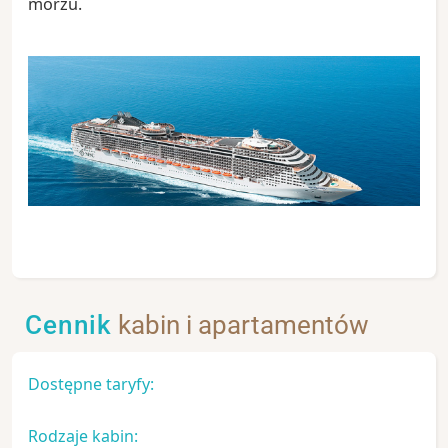
morzu.
Cennik
kabin i apartamentów
Dostępne taryfy:
Rodzaje kabin: