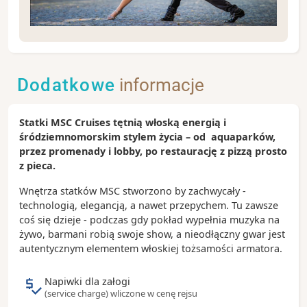
Buenos Aires w dosłownym tłumaczeniu oznacza
dobre powietrze i trzeba przyznać, że stolica
Argentyny emanuje pozytywną energią. To
Dodatkowe
informacje
kosmopolityczne miasto nieodłączenie kojarzone
jest z tangiem i piłką nożną. Warto zanurzyć się w
jego niezwykły klimat, który podkreślony jest
Statki MSC Cruises tętnią włoską energią i
wyjątkową architekturą.
śródziemnomorskim stylem życia – od aquaparków,
przez promenady i lobby, po restaurację z pizzą prosto
Zobacz koniecznie:
z pieca.
- barwna i pełna muzyki dzielnica La Boca z uliczką
Caminito
Wnętrza statków MSC stworzono by zachwycały -
- artystyczna i monumentalna nekropolia Recoleta,
technologią, elegancją, a nawet przepychem. Tu zawsze
gdzie spoczywa Eva Peron
coś się dzieje - podczas gdy pokład wypełnia muzyka na
- główny plac - Plaza de Mayo z pałacem
żywo, barmani robią swoje show, a nieodłączny gwar jest
prezydenckim Casa Rosada
autentycznym elementem włoskiej tożsamości armatora.
- deptak Florida, gdzie koncentruje się życie miasta
Napiwki dla załogi
Ciekawostki:
(service charge) wliczone w cenę rejsu
- w katedrze metropolitalnej w latach 1998-2013