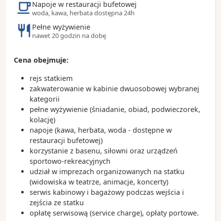
Napoje w restauracji bufetowej
posługę pełnił papież Franciszek
woda, kawa, herbata dostępna 24h
- El Ateneo Grand Splendid jest jedną z największych
Pełne wyżywienie
księgarni w Ameryce Południowej
nawet 20 godzin na dobę
- różowy kolor Casa Rosada jest na pamiątkę
doprowadzenia do pokoju, pomiędzy czerwonymi
Federalistami i białymi Unitarystami
Cena obejmuje:
- w kawiarni Cafe Tortoni przy Avenida de Mayo
rejs statkiem
bywał regularnie Witold Gombrowicz
zakwaterowanie w kabinie dwuosobowej wybranej
kategorii
pełne wyżywienie (śniadanie, obiad, podwieczorek,
kolację)
napoje (kawa, herbata, woda - dostępne w
restauracji bufetowej)
korzystanie z basenu, siłowni oraz urządzeń
sportowo-rekreacyjnych
udział w imprezach organizowanych na statku
(widowiska w teatrze, animacje, koncerty)
serwis kabinowy i bagażowy podczas wejścia i
zejścia ze statku
opłatę serwisową (service charge), opłaty portowe.