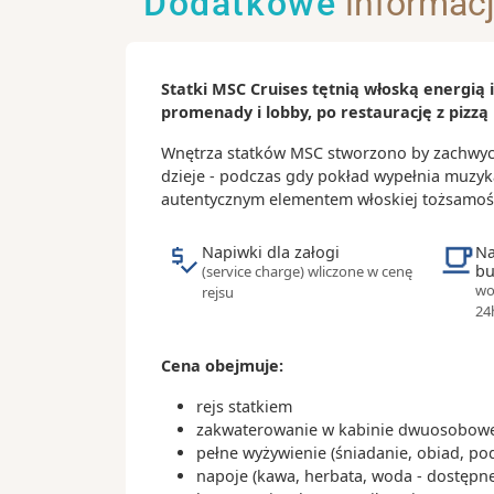
Dodatkowe
informac
Ciekawostki:
- tapas są idealne na mniejszy i większ
wyboru są patatas bravas (pieczone z
Statki MSC Cruises tętnią włoską energią
sardynki, mule i wiele innych minidań
promenady i lobby, po restaurację z pizzą 
dzielenia się
- inne przysmaki to podsuszana szynka
Wnętrza statków MSC stworzono by zachwycał
serrano; paella, która najlepiej smaku
dzieje - podczas gdy pokład wypełnia muzyk
a na deser polecamy klasyczne churr
autentycznym elementem włoskiej tożsamoś
catalana
Napiwki dla załogi
Na
bu
(service charge) wliczone w cenę
wo
rejsu
24
Cena obejmuje:
rejs statkiem
zakwaterowanie w kabinie dwuosobowej
pełne wyżywienie (śniadanie, obiad, po
napoje (kawa, herbata, woda - dostępne