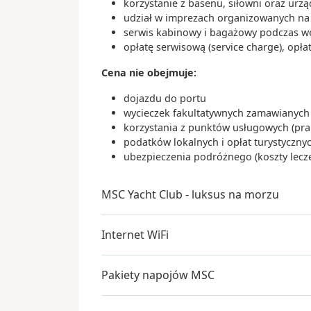
korzystanie z basenu, siłowni oraz urz
udział w imprezach organizowanych na s
serwis kabinowy i bagażowy podczas wejś
opłatę serwisową (service charge), opła
Cena nie obejmuje:
dojazdu do portu
wycieczek fakultatywnych zamawianych 
korzystania z punktów usługowych (praln
podatków lokalnych i opłat turystyczn
ubezpieczenia podróżnego (koszty lecz
MSC Yacht Club - luksus na morzu
Internet WiFi
Pakiety napojów MSC