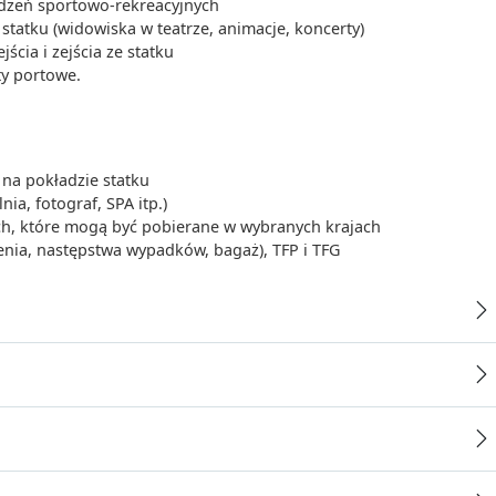
ądzeń sportowo-rekreacyjnych
tatku (widowiska w teatrze, animacje, koncerty)
cia i zejścia ze statku
ty portowe.
na pokładzie statku
ia, fotograf, SPA itp.)
ych, które mogą być pobierane w wybranych krajach
enia, następstwa wypadków, bagaż), TFP i TFG