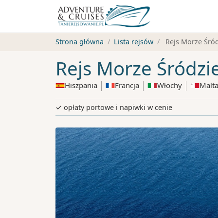
Strona główna
Lista rejsów
Rejs Morze Śród
Rejs Morze Śródzi
Hiszpania
Francja
Włochy
Malt
✓ opłaty portowe i napiwki w cenie