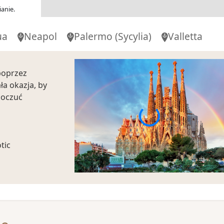
anie.
ua
Neapol
Palermo
(Sycylia)
Valletta
poprzez
ła okazja, by
poczuć
tic
lub wjazd
ajpiękniejszym