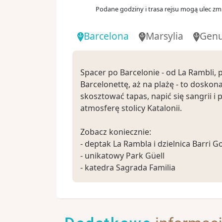
Podane godziny i trasa rejsu mogą ulec zmi
Barcelona
Marsylia
Gen
Spacer po Barcelonie - od La Rambli, 
Barcelonettę, aż na plażę - to doskona
skosztować tapas, napić się sangrii i 
atmosferę stolicy Katalonii.
Zobacz koniecznie:
- deptak La Rambla i dzielnica Barri Go
- unikatowy Park Güell
- katedra Sagrada Familia
- wzgórze Montjuïc - wybierz spacer 
kolejką linową aby rozkoszować się n
widokiem na Barcelonę