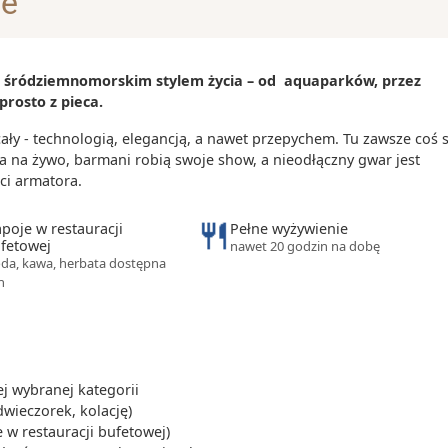
je
y głód - do
iemniaki),
 i śródziemnomorskim stylem życia – od aquaparków, przez
 idealnych do
prosto z pieca.
 iberico i
y - technologią, elegancją, a nawet przepychem. Tu zawsze coś s
je w Hiszpanii,
a na żywo, barmani robią swoje show, a nieodłączny gwar jest
os lub crema
ci armatora.
poje w restauracji
Pełne wyżywienie
fetowej
nawet 20 godzin na dobę
da, kawa, herbata dostępna
h
 wybranej kategorii
dwieczorek, kolację)
 w restauracji bufetowej)