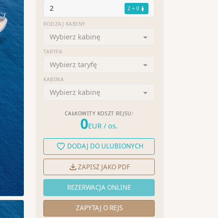
2
2 + 0
RODZAJ KABINY
Wybierz kabinę
TARYFA
Wybierz taryfę
KABINA
Wybierz kabinę
CAŁKOWITY KOSZT REJSU:
0
EUR
/ os.
DODAJ DO ULUBIONYCH
ZAPISZ JAKO PDF
REZERWACJA ONLINE
ZAPYTAJ O REJS