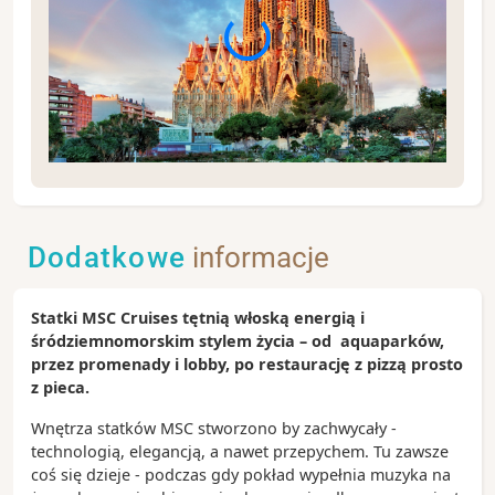
Spacer po Barcelonie - od La Rambli, poprzez
Barcelonettę, aż na plażę - to doskonała okazja, by
skosztować tapas, napić się sangrii i poczuć
Dodatkowe
informacje
atmosferę stolicy Katalonii.
Zobacz koniecznie:
Statki MSC Cruises tętnią włoską energią i
- deptak La Rambla i dzielnica Barri Gotic
śródziemnomorskim stylem życia – od aquaparków,
- unikatowy Park Güell
przez promenady i lobby, po restaurację z pizzą prosto
- katedra Sagrada Familia
z pieca.
- wzgórze Montjuïc - wybierz spacer lub wjazd
kolejką linową aby rozkoszować się najpiękniejszym
Wnętrza statków MSC stworzono by zachwycały -
widokiem na Barcelonę
technologią, elegancją, a nawet przepychem. Tu zawsze
coś się dzieje - podczas gdy pokład wypełnia muzyka na
Ciekawostki: