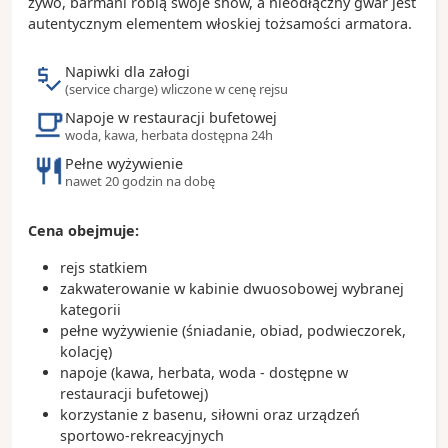
żywo, barmani robią swoje show, a nieodłączny gwar jest
- tapas są idealne na mniejszy i większy głód - do
autentycznym elementem włoskiej tożsamości armatora.
wyboru są patatas bravas (pieczone ziemniaki),
sardynki, mule i wiele innych minidań idealnych do
Napiwki dla załogi
dzielenia się
(service charge) wliczone w cenę rejsu
- inne przysmaki to podsuszana szynka iberico i
Napoje w restauracji bufetowej
serrano; paella, która najlepiej smakuje w Hiszpanii,
woda, kawa, herbata dostępna 24h
a na deser polecamy klasyczne churros lub crema
Pełne wyżywienie
catalana
nawet 20 godzin na dobę
Cena obejmuje:
rejs statkiem
zakwaterowanie w kabinie dwuosobowej wybranej
kategorii
pełne wyżywienie (śniadanie, obiad, podwieczorek,
kolację)
napoje (kawa, herbata, woda - dostępne w
restauracji bufetowej)
korzystanie z basenu, siłowni oraz urządzeń
sportowo-rekreacyjnych