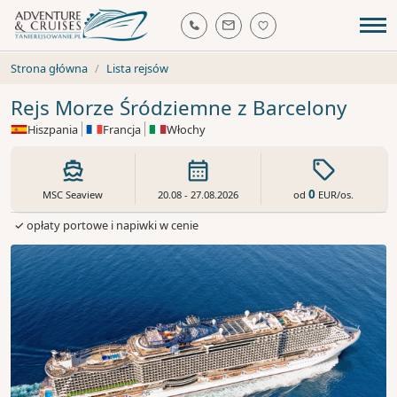
Strona główna
Lista rejsów
Rejs Morze Śródziemne z Barcelony
Hiszpania
Francja
Włochy
0
od
EUR
/os.
MSC Seaview
20.08 - 27.08.2026
✓ opłaty portowe i napiwki w cenie