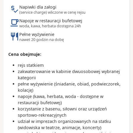
kolejka nadziemna (metromover)
Napiwki dla załogi
- 70% mieszkańców miasta to Latynosi
(service charge) wliczone w cenę rejsu
- w Miami wynaleziono krem do opalania
Napoje w restauracji bufetowej
- Miami to światowa stolica rejsów wycieczkowych
woda, kawa, herbata dostępna 24h
Pełne wyżywienie
nawet 20 godzin na dobę
Cena obejmuje:
rejs statkiem
zakwaterowanie w kabinie dwuosobowej wybranej
kategorii
pełne wyżywienie (śniadanie, obiad, podwieczorek,
kolację)
napoje (kawa, herbata, woda - dostępne w
restauracji bufetowej)
korzystanie z basenu, siłowni oraz urządzeń
sportowo-rekreacyjnych
udział w imprezach organizowanych na statku
(widowiska w teatrze, animacje, koncerty)