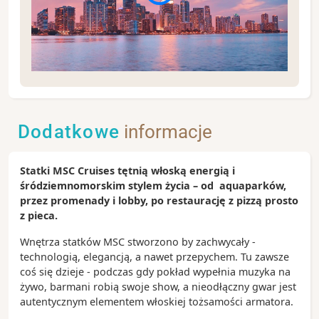
Rejs rozpoczynający się w Miami to doskonały
powód, żeby spędzić na Florydzie nieco więcej czasu,
ale nawet w ciągu jednego dnia można zakochać się
Dodatkowe
informacje
w tym najcieplejszym mieście USA.
Zobacz koniecznie:
Statki MSC Cruises tętnią włoską energią i
- tętniący życiem bulwar Ocean Drive w Miami Beach
śródziemnomorskim stylem życia – od aquaparków,
- park South Pointe z widokiem na wypływające z
przez promenady i lobby, po restaurację z pizzą prosto
portu statki wycieczkowe
z pieca.
- ulicę Calle Ocho w dzielnicy kubańskiej Little
Havana
Wnętrza statków MSC stworzono by zachwycały -
- tropikalny archipelag Florida Keys podczas
technologią, elegancją, a nawet przepychem. Tu zawsze
całodniowej wycieczki za miasto
coś się dzieje - podczas gdy pokład wypełnia muzyka na
żywo, barmani robią swoje show, a nieodłączny gwar jest
Ciekawostki:
autentycznym elementem włoskiej tożsamości armatora.
- po Miami jeżdżą bezpłatne autobusy (trolley) oraz