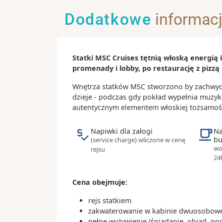
ery, wieńczące drogę Via Appia z Rzy
Dodatkowe
informac
- Fontanna Tancredi
Ciekawostki:
Statki MSC Cruises tętnią włoską energią
- nazwa miasta pochodzi od słowa bre
promenady i lobby, po restaurację z pizzą 
znaczy „głowa jelenia” i odnosi się do
miasta
Wnętrza statków MSC stworzono by zachwycał
- Brindisi pojawia się w powieści „W 8
dzieje - podczas gdy pokład wypełnia muzyk
świata”
autentycznym elementem włoskiej tożsamoś
- z lokalnych specjałów warto spróbowa
smażonego ciasta faszerowanego wa
Napiwki dla załogi
Na
bu
(service charge) wliczone w cenę
owocami morza oraz cozze racanate, cz
wo
rejsu
małżami
24
- lokalne gatunki czerwonego wina p
bazie winogron Negroamaro
Cena obejmuje:
rejs statkiem
zakwaterowanie w kabinie dwuosobowej
pełne wyżywienie (śniadanie, obiad, po