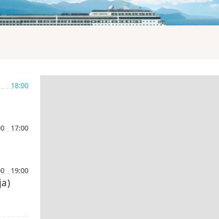
-
18:00
00
-
17:00
00
-
19:00
ja)
-