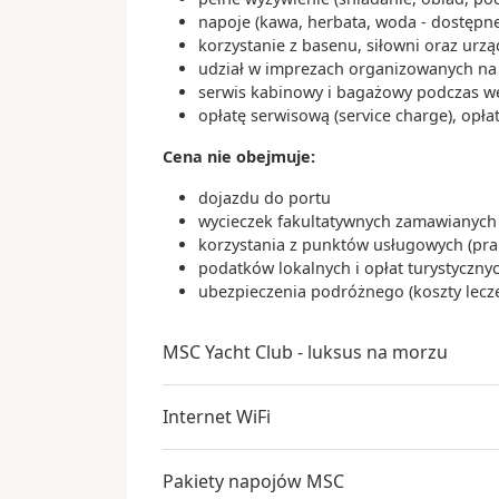
napoje (kawa, herbata, woda - dostępne
korzystanie z basenu, siłowni oraz urz
udział w imprezach organizowanych na s
serwis kabinowy i bagażowy podczas wejś
opłatę serwisową (service charge), opła
Cena nie obejmuje:
dojazdu do portu
wycieczek fakultatywnych zamawianych 
korzystania z punktów usługowych (praln
podatków lokalnych i opłat turystyczn
ubezpieczenia podróżnego (koszty lecz
MSC Yacht Club - luksus na morzu
Internet WiFi
Pakiety napojów MSC