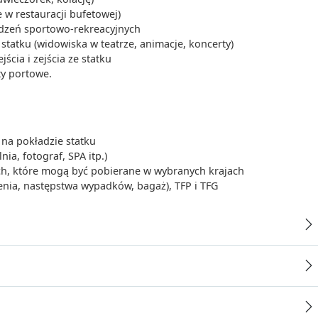
 w restauracji bufetowej)
ądzeń sportowo-rekreacyjnych
tatku (widowiska w teatrze, animacje, koncerty)
cia i zejścia ze statku
ty portowe.
na pokładzie statku
ia, fotograf, SPA itp.)
ych, które mogą być pobierane w wybranych krajach
enia, następstwa wypadków, bagaż), TFP i TFG