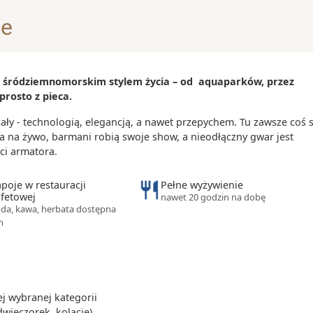
mu
je
 i śródziemnomorskim stylem życia – od aquaparków, przez
ntion, co
prosto z pieca.
 kształtu portu
y - technologią, elegancją, a nawet przepychem. Tu zawsze coś s
0 dni dookoła
a na żywo, barmani robią swoje show, a nieodłączny gwar jest
ci armatora.
ć petulli, czyli
rzywami lub
poje w restauracji
Pełne wyżywienie
fetowej
nawet 20 godzin na dobę
yli fasoli z
da, kawa, herbata dostępna
h
owstają na
 wybranej kategorii
dwieczorek, kolację)