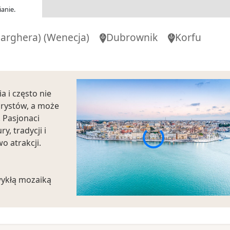
anie.
arghera)
(Wenecja)
Dubrownik
Korfu
a i często nie
urystów, a może
. Pasjonaci
y, tradycji i
o atrakcji.
wykłą mozaiką
ykta, Świętej
wieku naszej