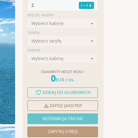
2
2 + 0
RODZAJ KABINY
Wybierz kabinę
TARYFA
Wybierz taryfę
KABINA
Wybierz kabinę
CAŁKOWITY KOSZT REJSU:
0
EUR
/ os.
DODAJ DO ULUBIONYCH
ZAPISZ JAKO PDF
REZERWACJA ONLINE
ZAPYTAJ O REJS