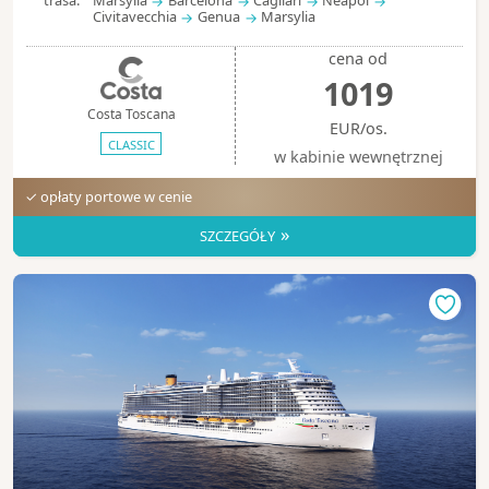
trasa:
Marsylia
Barcelona
Cagliari
Neapol
Civitavecchia
Genua
Marsylia
cena od
1019
Costa Toscana
EUR/os.
CLASSIC
w kabinie wewnętrznej
✓ opłaty portowe w cenie
»
SZCZEGÓŁY