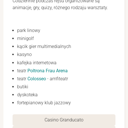
Codziennie podczas rejsu organizowane są
animacje, gry, quizy, różnego rodzaju warsztaty.
park linowy
minigolf
kącik gier multimedialnych
kasyno
kafejka internetowa
teatr
Poltrona Frau Arena
teatr
Colosseo
- amfiteatr
butiki
dyskoteka
fortepianowy klub jazzowy
Casino Granducato