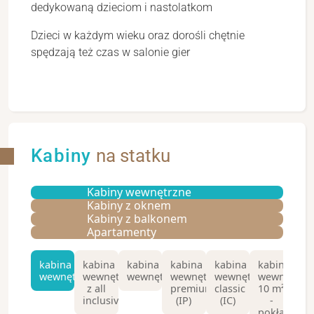
dedykowaną dzieciom i nastolatkom
Dzieci w każdym wieku oraz dorośli chętnie
spędzają też czas w salonie gier
Kabiny
na statku
Kabiny wewnętrzne
Kabiny z oknem
Kabiny z balkonem
Apartamenty
kabina
kabina
kabina
kabina
kabina
kabina
ka
wewnętrzna
wewnętrzna
wewnętrzna
wewnętrzna
wewnętrzna
wewnętrzn
we
z all
premium
classic
10 m²
10
inclusive
(IP)
(IC)
-
m
pokład
po