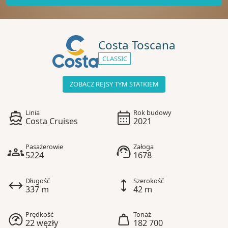
Costa Toscana
CLASSIC
ZOBACZ REJSY TYM STATKIEM
Linia
Rok budowy
Costa Cruises
2021
Pasażerowie
Załoga
5224
1678
Długość
Szerokość
337 m
42 m
Prędkość
Tonaż
22 węzły
182 700