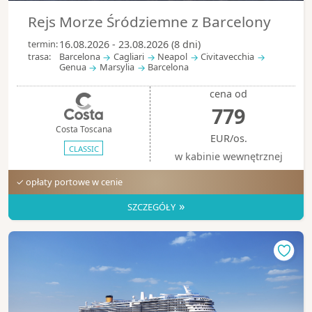
Rejs Morze Śródziemne z Barcelony
termin:
16.08.2026 - 23.08.2026 (8 dni)
trasa:
Barcelona
Cagliari
Neapol
Civitavecchia
Genua
Marsylia
Barcelona
cena od
779
Costa Toscana
EUR/os.
CLASSIC
w kabinie wewnętrznej
✓ opłaty portowe w cenie
»
SZCZEGÓŁY