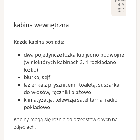
4-5
4
(I1)
(
kabina wewnętrzna
Każda kabina posiada:
dwa pojedyncze łóżka lub jedno podwójne
(w niektórych kabinach 3, 4 rozkładane
łóżko)
biurko, sejf
łazienka z prysznicem i toaletą, suszarka
do włosów, ręczniki plażowe
klimatyzacja, telewizja satelitarna, radio
pokładowe
Kabiny mogą się różnić od przedstawionych na
zdjęciach.