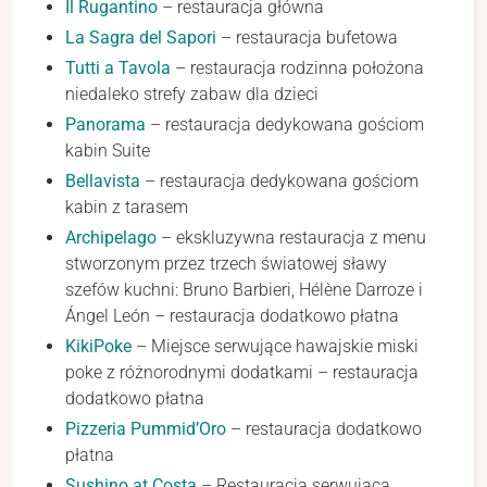
Il Rugantino
– restauracja główna
La Sagra del Sapori
– restauracja bufetowa
Tutti a Tavola
– restauracja rodzinna położona
niedaleko strefy zabaw dla dzieci
Panorama
– restauracja dedykowana gościom
kabin Suite
Bellavista
– restauracja dedykowana gościom
kabin z tarasem
Archipelago
– ekskluzywna restauracja z menu
stworzonym przez trzech światowej sławy
szefów kuchni: Bruno Barbieri, Hélène Darroze i
Ángel León – restauracja dodatkowo płatna
KikiPoke
– Miejsce serwujące hawajskie miski
poke z różnorodnymi dodatkami – restauracja
dodatkowo płatna
Pizzeria Pummid’Oro
– restauracja dodatkowo
płatna
Sushino at Costa
– Restauracja serwująca