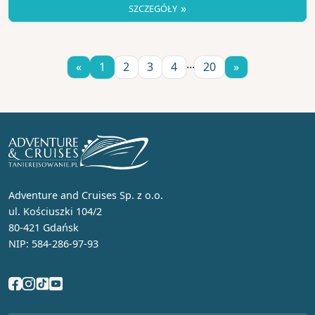
»
SZCZEGÓŁY
...
«
1
2
3
4
20
»
Adventure and Cruises Sp. z o.o.
ul. Kościuszki 104/2
80-421 Gdańsk
NIP: 584-286-97-93