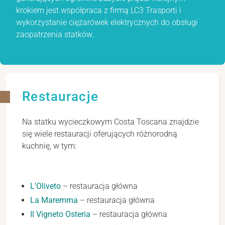
krokiem jest współpraca z firmą LC3 Trasporti i
wykorzystanie ciężarówek elektrycznych do obsługi
zaopatrzenia statków.
Restauracje
Na statku wycieczkowym Costa Toscana znajdzie
się wiele restauracji oferujących różnorodną
kuchnię, w tym:
L'Oliveto
– restauracja główna
La Maremma
– restauracja główna
Il Vigneto Osteria
– restauracja główna