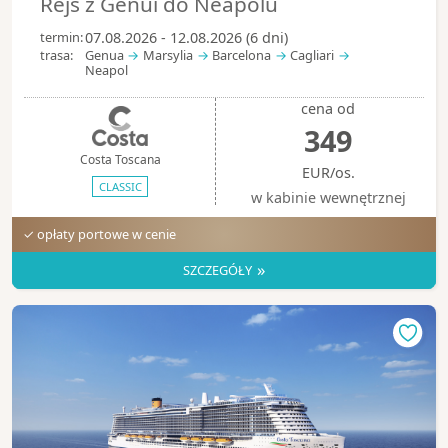
Rejs z Genui do Neapolu
termin:
07.08.2026 - 12.08.2026 (6 dni)
trasa:
Genua
Marsylia
Barcelona
Cagliari
Neapol
cena od
349
Costa Toscana
EUR/os.
CLASSIC
w kabinie wewnętrznej
✓ opłaty portowe w cenie
»
SZCZEGÓŁY