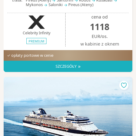
trasa:
Pireus (Ateny)
Santorini
Rodos
Kusadasi
Mykonos
Saloniki
Pireus (Ateny)
cena od
1118
Celebrity Infinity
EUR/os.
PREMIUM
w kabinie z oknem
✓ opłaty portowe w cenie
»
SZCZEGÓŁY