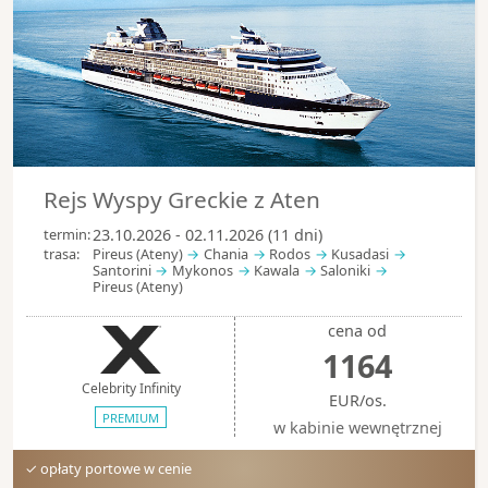
Rejs Wyspy Greckie z Aten
termin:
23.10.2026 - 02.11.2026 (11 dni)
trasa:
Pireus (Ateny)
Chania
Rodos
Kusadasi
Santorini
Mykonos
Kawala
Saloniki
Pireus (Ateny)
cena od
1164
Celebrity Infinity
EUR/os.
PREMIUM
w kabinie wewnętrznej
✓ opłaty portowe w cenie