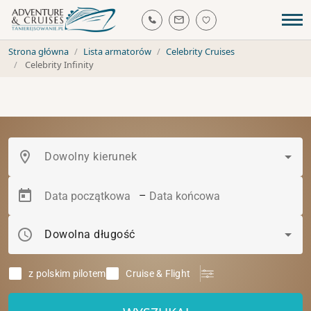
Strona główna
Lista armatorów
Celebrity Cruises
Celebrity Infinity
location_on
Dowolny kierunek
–
schedule
Dowolna długość
z polskim pilotem
Cruise & Flight