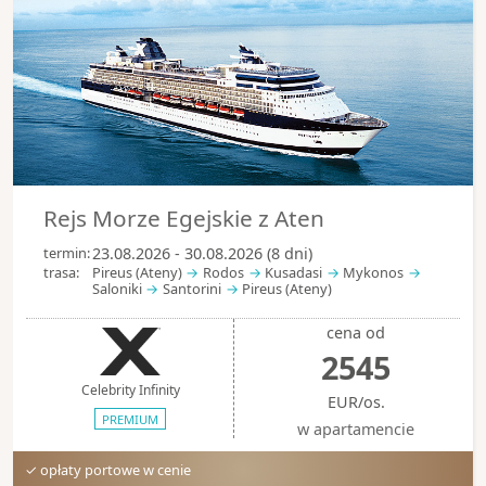
Rejs Morze Egejskie z Aten
termin:
23.08.2026 - 30.08.2026 (8 dni)
trasa:
Pireus (Ateny)
Rodos
Kusadasi
Mykonos
Saloniki
Santorini
Pireus (Ateny)
cena od
2545
Celebrity Infinity
EUR/os.
PREMIUM
w apartamencie
✓ opłaty portowe w cenie