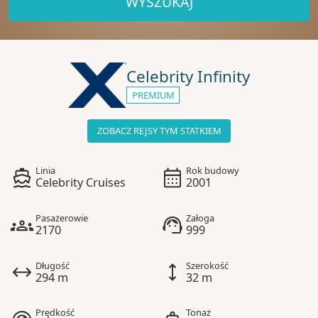
WYSZUKAJ
Celebrity Infinity
PREMIUM
ZOBACZ REJSY TYM STATKIEM
Linia
Rok budowy
Celebrity Cruises
2001
Pasażerowie
Załoga
2170
999
Długość
Szerokość
294 m
32 m
Prędkość
Tonaż