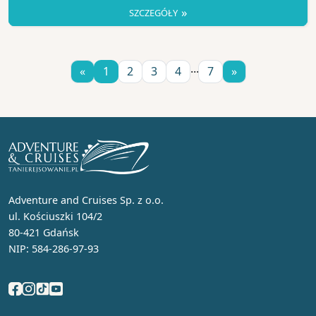
»
SZCZEGÓŁY
...
«
1
2
3
4
7
»
Adventure and Cruises Sp. z o.o.
ul. Kościuszki 104/2
80-421 Gdańsk
NIP: 584-286-97-93