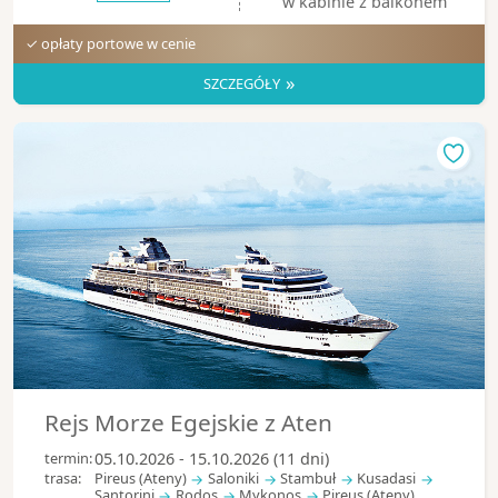
w kabinie z balkonem
✓ opłaty portowe w cenie
»
SZCZEGÓŁY
Rejs Morze Egejskie z Aten
termin:
05.10.2026 - 15.10.2026 (11 dni)
trasa:
Pireus (Ateny)
Saloniki
Stambuł
Kusadasi
Santorini
Rodos
Mykonos
Pireus (Ateny)