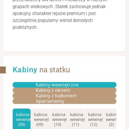
grupach wiekowych. Statek zachowuje jednak
spokojny charakter rejsów premium i jest
szczególnie popularny wśród dorosłych
podróżnych.
Kabiny
na statku
Kabiny wewnętrzne
Kabiny z oknem
Kabiny z balkonem
Apartamenty
kabina
kabina
kabina
kabina
kabina
kabina
ka
wewnętrzna
wewnętrzna
wewnętrzna
wewnętrzna
wewnętrzna
wewnętrzn
we
(08)
(09)
(10)
(11)
(12)
(Z)
Pr