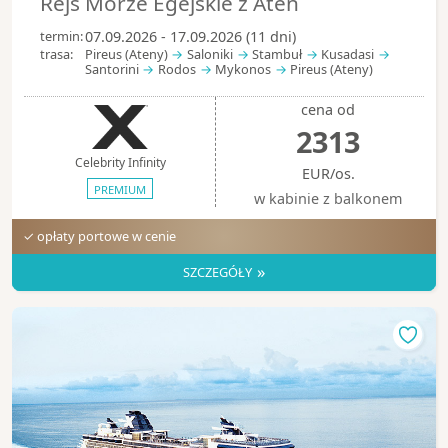
Rejs Morze Egejskie z Aten
termin:
07.09.2026 - 17.09.2026 (11 dni)
trasa:
Pireus (Ateny)
Saloniki
Stambuł
Kusadasi
Santorini
Rodos
Mykonos
Pireus (Ateny)
cena od
2313
Celebrity Infinity
EUR/os.
PREMIUM
w kabinie z balkonem
✓ opłaty portowe w cenie
»
SZCZEGÓŁY