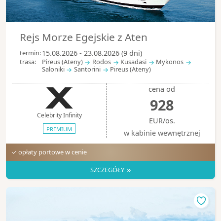
Rejs Morze Egejskie z Aten
termin:
15.08.2026 - 23.08.2026 (9 dni)
trasa:
Pireus (Ateny)
Rodos
Kusadasi
Mykonos
Saloniki
Santorini
Pireus (Ateny)
cena od
928
Celebrity Infinity
EUR/os.
PREMIUM
w kabinie wewnętrznej
✓ opłaty portowe w cenie
»
SZCZEGÓŁY