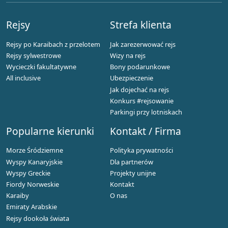
Rejsy
Strefa klienta
Rejsy po Karaibach z przelotem
Jak zarezerwować rejs
Rejsy sylwestrowe
Wizy na rejs
Wycieczki fakultatywne
Bony podarunkowe
All inclusive
Ubezpieczenie
Jak dojechać na rejs
Konkurs #rejsowanie
Parkingi przy lotniskach
Popularne kierunki
Kontakt / Firma
Morze Śródziemne
Polityka prywatności
Wyspy Kanaryjskie
Dla partnerów
Wyspy Greckie
Projekty unijne
Fiordy Norweskie
Kontakt
Karaiby
O nas
Emiraty Arabskie
Rejsy dookoła świata