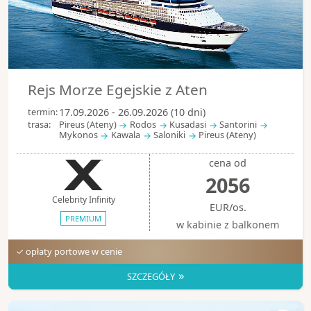
Rejs Morze Egejskie z Aten
termin:
17.09.2026 - 26.09.2026 (10 dni)
trasa:
Pireus (Ateny)
Rodos
Kusadasi
Santorini
Mykonos
Kawala
Saloniki
Pireus (Ateny)
cena od
2056
Celebrity Infinity
EUR/os.
PREMIUM
w kabinie z balkonem
✓ opłaty portowe w cenie
»
SZCZEGÓŁY