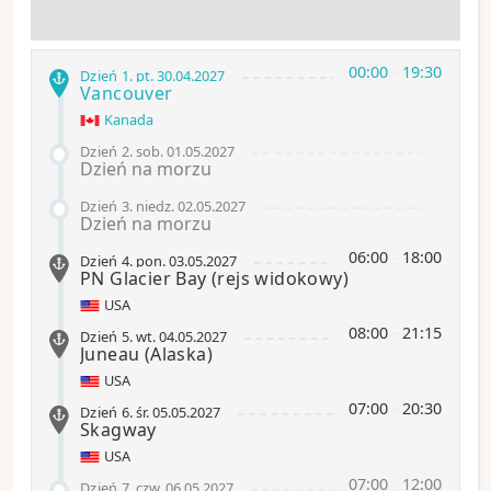
00:00
-
19:30
Dzień 1
.
pt.
30.04.2027
Vancouver
Kanada
-
Dzień 2
.
sob.
01.05.2027
Dzień na morzu
-
Dzień 3
.
niedz.
02.05.2027
Dzień na morzu
06:00
-
18:00
Dzień 4
.
pon.
03.05.2027
PN Glacier Bay
(rejs widokowy)
USA
08:00
-
21:15
Dzień 5
.
wt.
04.05.2027
Juneau
(Alaska)
USA
07:00
-
20:30
Dzień 6
.
śr.
05.05.2027
Skagway
USA
07:00
-
12:00
Dzień 7
.
czw.
06.05.2027