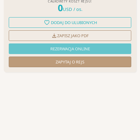
CAŁKOWITY KOSZT REJSU:
0
USD
/ os.
DODAJ DO ULUBIONYCH
ZAPISZ JAKO PDF
REZERWACJA ONLINE
ZAPYTAJ O REJS