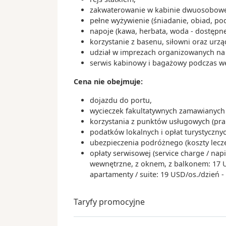
zakwaterowanie w kabinie dwuosobowej
Dzień 16
.
niedz.
19.09.2027
pełne wyżywienie (śniadanie, obiad, po
Dzień na morzu
napoje (kawa, herbata, woda - dostępne
korzystanie z basenu, siłowni oraz urz
07:
Dzień 17
.
pon.
20.09.2027
udział w imprezach organizowanych na s
Kaohsiung
serwis kabinowy i bagażowy podczas wejś
Tajwan
Cena nie obejmuje:
Dzień 18
.
wt.
21.09.2027
dojazdu do portu,
Dzień na morzu
wycieczek fakultatywnych zamawianych 
korzystania z punktów usługowych (praln
07:
Dzień 19
.
śr.
22.09.2027
podatków lokalnych i opłat turystyczn
Hongkong
ubezpieczenia podróżnego (koszty lecz
Hongkong
opłaty serwisowej (service charge / nap
wewnętrzne, z oknem, z balkonem: 17 USD
Dzień 20
.
czw.
23.09.2027
apartamenty / suite: 19 USD/os./dzień 
Dzień na morzu
Taryfy promocyjne
08:
Dzień 21
.
pt.
24.09.2027
Da Nang