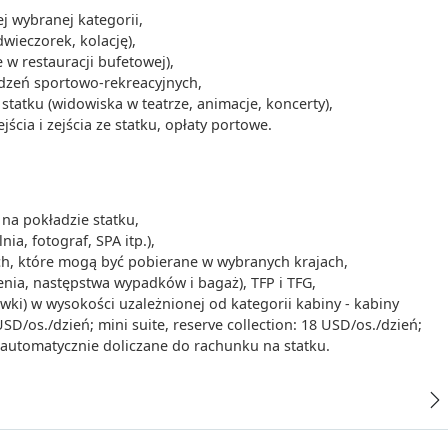
 wybranej kategorii,
-
dwieczorek, kolację),
 w restauracji bufetowej),
ądzeń sportowo-rekreacyjnych,
00
-
19:00
tatku (widowiska w teatrze, animacje, koncerty),
cia i zejścia ze statku, opłaty portowe.
-
na pokładzie statku,
ia, fotograf, SPA itp.),
00
-
22:00
ych, które mogą być pobierane w wybranych krajach,
enia, następstwa wypadków i bagaż), TFP i TFG,
iwki) w wysokości uzależnionej od kategorii kabiny - kabiny
/os./dzień; mini suite, reserve collection: 18 USD/os./dzień;
-
- automatycznie doliczane do rachunku na statku.
00
-
19:00