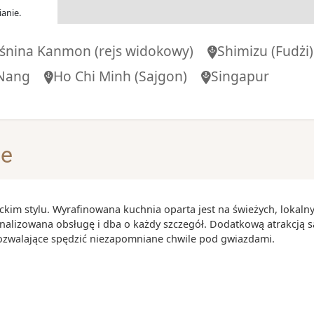
00
-
17:00
anie.
eśnina Kanmon
(rejs widokowy)
Shimizu
(Fudżi)
00
-
16:00
Nang
Ho Chi Minh
(Sajgon)
Singapur
-
je
00
-
17:00
ckim stylu. Wyrafinowana kuchnia oparta jest na świeżych, lokaln
-
onalizowana obsługę i dba o każdy szczegół. Dodatkową atrakcją s
pozwalające spędzić niezapomniane chwile pod gwiazdami.
00
-
19:00