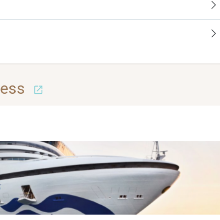
-
00
-
17:30
cess
-
00
-
00:00