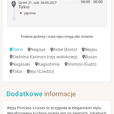
06:00
-
00:00
Dzień 21
.
sob.
04.09.2027
Tokio
Japonia
Podane godziny i trasa rejsu mogą ulec zmianie.
Tokio
Nagoya
Kobe
(Kioto)
Beppu
Cieśnina Kanmon
(rejs widokowy)
Busan
Nagasaki
Kagoshima
Shimizu
(Fudżi)
Toba
Jeju
(Czedżu)
Dodatkowe
informacje
Rejsy Princess Cruises to przygoda w eleganckim stylu.
Wyrafinowana kuchnia oparta jest na świeżych, lokalnych