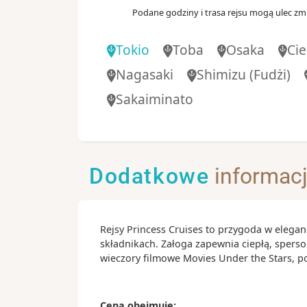
Podane godziny i trasa rejsu mogą ulec zmi
10:
Dzień 10
.
pt.
29.10.2027
Shimizu
(Fudżi)
Tokio
Toba
Osaka
Ci
Japonia
Nagasaki
Shimizu
(Fudżi)
06:
Dzień 11
.
sob.
30.10.2027
Tokio
Sakaiminato
Japonia
09:
Dzień 12
.
niedz.
31.10.2027
Hitachinaka
Dodatkowe
informac
Dzień 13
.
pon.
01.11.2027
Dzień na morzu
Rejsy Princess Cruises to przygoda w elegan
07:
Dzień 14
.
wt.
02.11.2027
Hakodate
składnikach. Załoga zapewnia ciepłą, spers
wieczory filmowe Movies Under the Stars, 
Japonia
07:
Dzień 15
.
śr.
03.11.2027
Akita
Cena obejmuje: