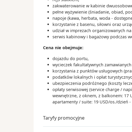
Korea Południowa
zakwaterowanie w kabinie dwuosobowej
pełne wyżywienie (śniadanie, obiad, po
07:
Dzień 16
.
śr.
31.03.2027
napoje (kawa, herbata, woda - dostępne
Nagasaki
korzystanie z basenu, siłowni oraz urz
Japonia
udział w imprezach organizowanych na s
serwis kabinowy i bagażowy podczas wejś
07:
Dzień 17
.
czw.
01.04.2027
Kagoshima
Cena nie obejmuje:
Japonia
dojazdu do portu,
09:
wycieczek fakultatywnych zamawianych 
Dzień 18
.
pt.
02.04.2027
Beppu
korzystania z punktów usługowych (praln
podatków lokalnych i opłat turystyczn
Japonia
ubezpieczenia podróżnego (koszty lecz
07:
opłaty serwisowej (service charge / nap
Dzień 19
.
sob.
03.04.2027
Matsuyama
wewnętrzne, z oknem, z balkonem: 17 USD
apartamenty / suite: 19 USD/os./dzień 
Japonia
09:
Dzień 20
.
niedz.
04.04.2027
Taryfy promocyjne
KOCHI