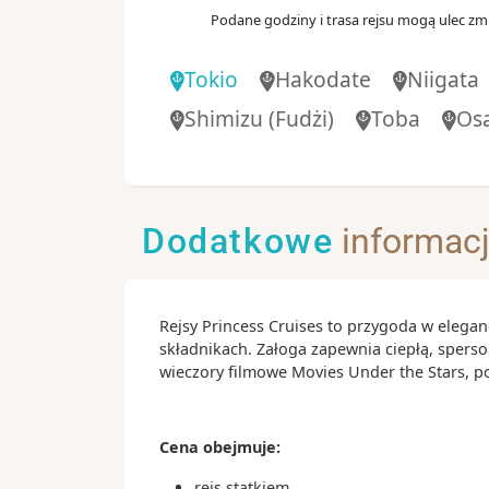
13:
Dzień 10
.
wt.
14.09.2027
Podane godziny i trasa rejsu mogą ulec zmi
Shimizu
(Fudżi)
Japonia
Tokio
Hakodate
Niigata
06:
Dzień 11
.
śr.
15.09.2027
Shimizu
(Fudżi)
Toba
Os
Tokio
Japonia
07:
Dzień 12
.
czw.
16.09.2027
Toba
Dodatkowe
informac
Japonia
08:
Dzień 13
.
pt.
17.09.2027
Osaka
Rejsy Princess Cruises to przygoda w elegan
Japonia
składnikach. Załoga zapewnia ciepłą, spers
wieczory filmowe Movies Under the Stars, 
09:
Dzień 14
.
sob.
18.09.2027
KOCHI
Cena obejmuje:
Dzień 15
.
niedz.
19.09.2027
Dzień na morzu
rejs statkiem,