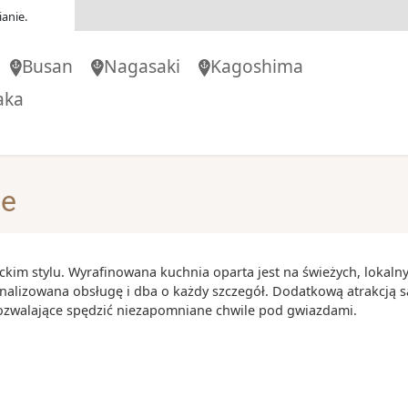
00
-
19:00
anie.
Busan
Nagasaki
Kagoshima
30
-
15:00
aka
00
-
16:00
je
00
-
20:00
ckim stylu. Wyrafinowana kuchnia oparta jest na świeżych, lokaln
onalizowana obsługę i dba o każdy szczegół. Dodatkową atrakcją s
pozwalające spędzić niezapomniane chwile pod gwiazdami.
00
-
17:00
-