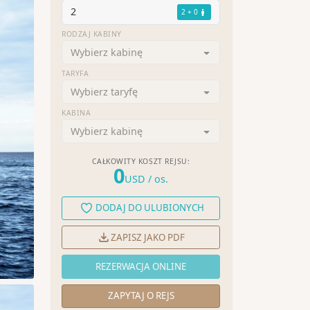
2
2 + 0
RODZAJ KABINY
Wybierz kabinę
TARYFA
Wybierz taryfę
KABINA
Wybierz kabinę
CAŁKOWITY KOSZT REJSU:
0
USD
/ os.
DODAJ DO ULUBIONYCH
ZAPISZ JAKO PDF
REZERWACJA ONLINE
ZAPYTAJ O REJS