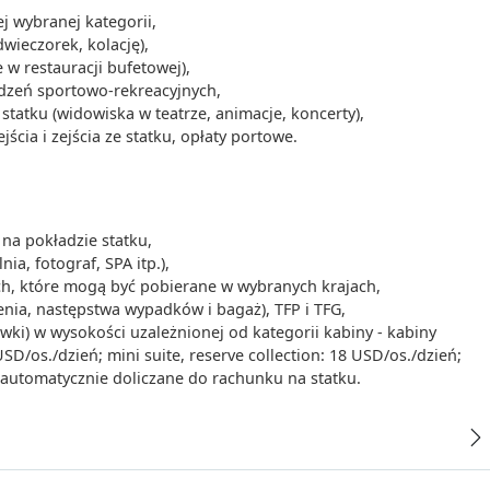
 wybranej kategorii,
dwieczorek, kolację),
00
-
16:00
 w restauracji bufetowej),
ądzeń sportowo-rekreacyjnych,
tatku (widowiska w teatrze, animacje, koncerty),
cia i zejścia ze statku, opłaty portowe.
00
-
16:00
-
na pokładzie statku,
ia, fotograf, SPA itp.),
ych, które mogą być pobierane w wybranych krajach,
enia, następstwa wypadków i bagaż), TFP i TFG,
00
-
18:00
iwki) w wysokości uzależnionej od kategorii kabiny - kabiny
/os./dzień; mini suite, reserve collection: 18 USD/os./dzień;
- automatycznie doliczane do rachunku na statku.
30
-
00:00