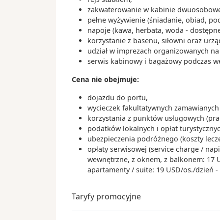
zakwaterowanie w kabinie dwuosobowej
pełne wyżywienie (śniadanie, obiad, po
07:
Dzień 16
.
pon.
20.09.2027
napoje (kawa, herbata, woda - dostępne
Busan
korzystanie z basenu, siłowni oraz urz
Korea Południowa
udział w imprezach organizowanych na s
serwis kabinowy i bagażowy podczas wejś
07:
Dzień 17
.
wt.
21.09.2027
Nagasaki
Cena nie obejmuje:
Japonia
dojazdu do portu,
wycieczek fakultatywnych zamawianych 
Dzień 18
.
śr.
22.09.2027
Dzień na morzu
korzystania z punktów usługowych (praln
podatków lokalnych i opłat turystyczn
ubezpieczenia podróżnego (koszty lecz
10:
Dzień 19
.
czw.
23.09.2027
opłaty serwisowej (service charge / nap
Shimizu
(Fudżi)
wewnętrzne, z oknem, z balkonem: 17 USD
Japonia
apartamenty / suite: 19 USD/os./dzień 
06:
Dzień 20
.
pt.
24.09.2027
Tokio
Taryfy promocyjne
Japonia