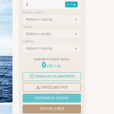
2
2 + 0
RODZAJ KABINY
Wybierz kabinę
TARYFA
Wybierz taryfę
KABINA
Wybierz kabinę
CAŁKOWITY KOSZT REJSU:
0
USD
/ os.
DODAJ DO ULUBIONYCH
ZAPISZ JAKO PDF
REZERWACJA ONLINE
ZAPYTAJ O REJS