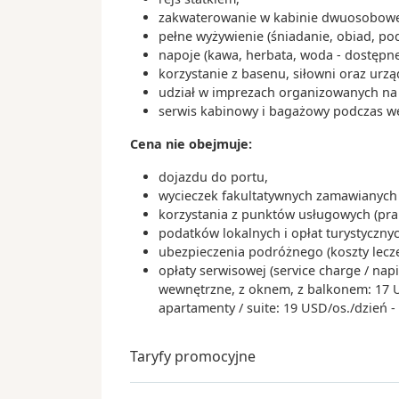
zakwaterowanie w kabinie dwuosobowej
Japonia
pełne wyżywienie (śniadanie, obiad, po
07:
napoje (kawa, herbata, woda - dostępne
Dzień 16
.
sob.
17.07.2027
Busan
korzystanie z basenu, siłowni oraz urz
udział w imprezach organizowanych na s
Korea Południowa
serwis kabinowy i bagażowy podczas wejś
07:
Dzień 17
.
niedz.
18.07.2027
Cena nie obejmuje:
Nagasaki
Japonia
dojazdu do portu,
wycieczek fakultatywnych zamawianych 
Dzień 18
.
pon.
19.07.2027
korzystania z punktów usługowych (praln
Dzień na morzu
podatków lokalnych i opłat turystyczn
ubezpieczenia podróżnego (koszty lecz
10:
opłaty serwisowej (service charge / nap
Dzień 19
.
wt.
20.07.2027
Shimizu
(Fudżi)
wewnętrzne, z oknem, z balkonem: 17 USD
apartamenty / suite: 19 USD/os./dzień 
Japonia
06:
Dzień 20
.
śr.
21.07.2027
Taryfy promocyjne
Tokio
Japonia