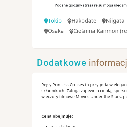
06:
Dzień 10
.
niedz.
11.07.2027
Podane godziny i trasa rejsu mogą ulec zmi
Tokio
Japonia
Tokio
Hakodate
Niigata
07:
Dzień 11
.
pon.
12.07.2027
Osaka
Cieśnina Kanmon
(re
Toba
Japonia
08:
Dzień 12
.
wt.
13.07.2027
Osaka
Dodatkowe
informac
Japonia
07:
Dzień 13
.
śr.
14.07.2027
KOCHI
Rejsy Princess Cruises to przygoda w elegan
składnikach. Załoga zapewnia ciepłą, spers
09:
Dzień 14
.
czw.
15.07.2027
wieczory filmowe Movies Under the Stars, 
Hiroszima
Japonia
Cena obejmuje:
08:
Dzień 15
.
pt.
16.07.2027
Cieśnina Kanmon
(rejs wid
rejs statkiem,