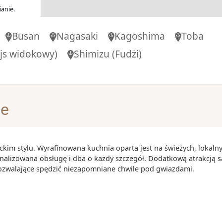
30
-
15:00
anie.
Busan
Nagasaki
Kagoshima
Toba
00
-
16:00
js widokowy)
Shimizu
(Fudżi)
00
-
20:00
je
00
-
15:00
ckim stylu. Wyrafinowana kuchnia oparta jest na świeżych, lokaln
onalizowana obsługę i dba o każdy szczegół. Dodatkową atrakcją s
00
-
21:00
pozwalające spędzić niezapomniane chwile pod gwiazdami.
00
-
10:00
okowy)