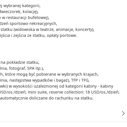
 wybranej kategorii,
dwieczorek, kolację),
00
-
16:00
 w restauracji bufetowej),
ądzeń sportowo-rekreacyjnych,
tatku (widowiska w teatrze, animacje, koncerty),
cia i zejścia ze statku, opłaty portowe.
00
-
16:00
na pokładzie statku,
-
ia, fotograf, SPA itp.),
ych, które mogą być pobierane w wybranych krajach,
enia, następstwa wypadków i bagaż), TFP i TFG,
00
-
18:00
iwki) w wysokości uzależnionej od kategorii kabiny - kabiny
/os./dzień; mini suite, reserve collection: 18 USD/os./dzień;
- automatycznie doliczane do rachunku na statku.
30
-
00:00