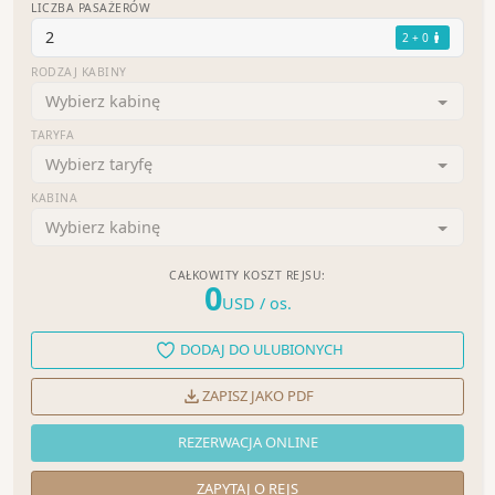
LICZBA PASAŻERÓW
2
2 + 0
RODZAJ KABINY
Wybierz kabinę
TARYFA
Wybierz taryfę
KABINA
Wybierz kabinę
CAŁKOWITY KOSZT REJSU:
0
USD
/ os.
DODAJ DO ULUBIONYCH
ZAPISZ JAKO PDF
REZERWACJA ONLINE
ZAPYTAJ O REJS