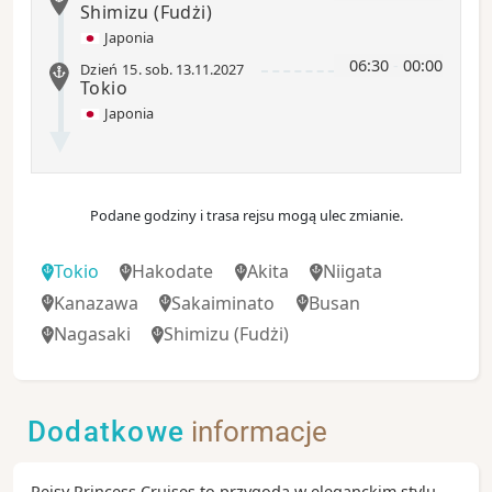
Shimizu
(Fudżi)
Japonia
06:30
-
00:00
Dzień 15
.
sob.
13.11.2027
Tokio
Japonia
Podane godziny i trasa rejsu mogą ulec zmianie.
Tokio
Hakodate
Akita
Niigata
Kanazawa
Sakaiminato
Busan
Nagasaki
Shimizu
(Fudżi)
Dodatkowe
informacje
Rejsy Princess Cruises to przygoda w eleganckim stylu.