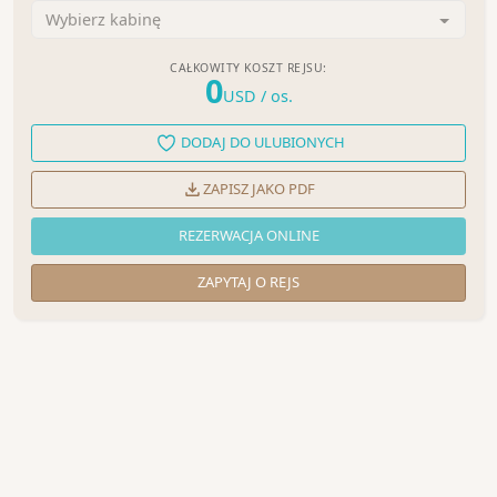
Wybierz kabinę
CAŁKOWITY KOSZT REJSU:
0
USD
/ os.
DODAJ DO ULUBIONYCH
ZAPISZ JAKO PDF
REZERWACJA ONLINE
ZAPYTAJ O REJS