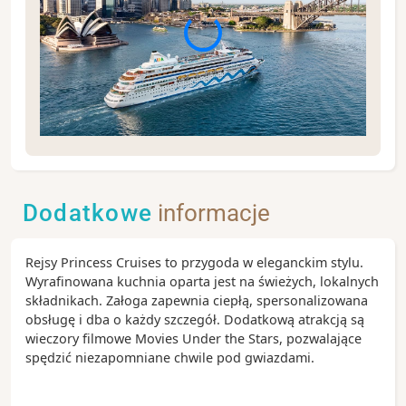
Sydney to jedno z najbardziej atrakcyjnych
turystycznie miast świata i jednocześnie największe
miasto Australii. Każdy odwiedzający znajdzie tu coś
Dodatkowe
informacje
dla siebie, począwszy od amatorów nowoczesnego
stylu życia, poprzez miłośników natury, a na
wielbicielach słonecznych plaż skończywszy.
Rejsy Princess Cruises to przygoda w eleganckim stylu.
Różnorodnych plaż w Sydney jest prawie setka.
Wyrafinowana kuchnia oparta jest na świeżych, lokalnych
składnikach. Załoga zapewnia ciepłą, spersonalizowana
Zobacz koniecznie:
obsługę i dba o każdy szczegół. Dodatkową atrakcją są
- Sydney Opera House, znajdująca się od 2007 roku
wieczory filmowe Movies Under the Stars, pozwalające
na liście UNESCO
spędzić niezapomniane chwile pod gwiazdami.
- Darling Harbour, czyli centrum rozrywkowe Sydney
- The Rocks to miejscowa starówka