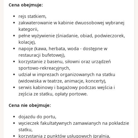
- plaża Bondi, która jest rajem dla miłośników
Cena obejmuje:
surfingu
rejs statkiem,
Ciekawostki:
zakwaterowanie w kabinie dwuosobowej wybranej
- w 1957 roku odbył się konkurs na projekt gmachu
kategorii,
opery – wygrał go duński architekt Jorn Utzon, który
pełne wyżywienie (śniadanie, obiad, podwieczorek,
w 2003 roku został uhonorowany nagrodą Pulitzera
kolację),
- Aborygeni to rdzenni mieszkańcy Australii
napoje (kawa, herbata, woda - dostępne w
- kangury nieodłącznie kojarzą się z Australią, a
restauracji bufetowej),
narodowe linie lotnicze Qantas mają kangura w
korzystanie z basenu, siłowni oraz urządzeń
swoim logo
sportowo-rekreacyjnych,
- w Sydney znajduje się Koala Park Sanctuary, a te
udział w imprezach organizowanych na statku
niezwykłe zwierzęta potrafią przespać nawet 20
(widowiska w teatrze, animacje, koncerty),
godzin w ciągu doby
serwis kabinowy i bagażowy podczas wejścia i
zejścia ze statku, opłaty portowe.
Cena nie obejmuje:
dojazdu do portu,
wycieczek fakultatywnych zamawianych na pokładzie
statku,
korzystania z punktów usługowych (pralnia,