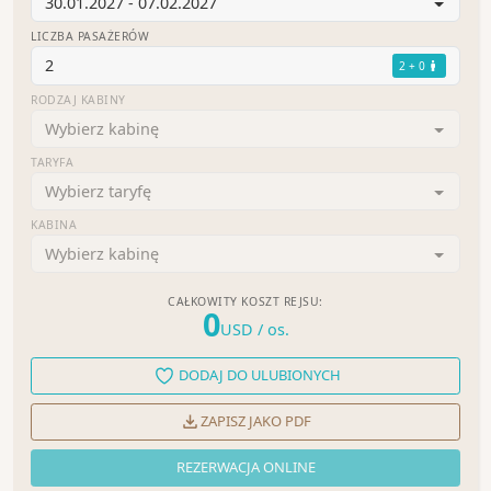
30.01.2027 - 07.02.2027
LICZBA PASAŻERÓW
2
2 + 0
RODZAJ KABINY
Wybierz kabinę
TARYFA
Wybierz taryfę
KABINA
Wybierz kabinę
CAŁKOWITY KOSZT REJSU:
0
USD
/ os.
DODAJ DO ULUBIONYCH
ZAPISZ JAKO PDF
REZERWACJA ONLINE