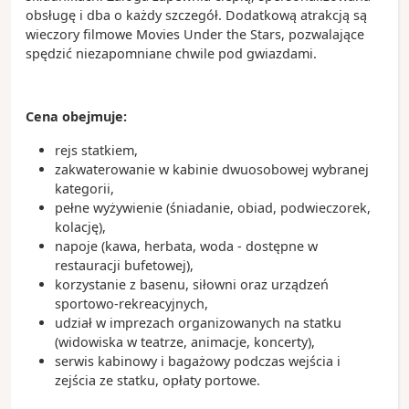
Zobacz koniecznie:
obsługę i dba o każdy szczegół. Dodatkową atrakcją są
- Sydney Opera House, znajdująca się od 2007 roku
wieczory filmowe Movies Under the Stars, pozwalające
na liście UNESCO
spędzić niezapomniane chwile pod gwiazdami.
- Darling Harbour, czyli centrum rozrywkowe Sydney
- The Rocks to miejscowa starówka
- plaża Bondi, która jest rajem dla miłośników
Cena obejmuje:
surfingu
rejs statkiem,
Ciekawostki:
zakwaterowanie w kabinie dwuosobowej wybranej
- w 1957 roku odbył się konkurs na projekt gmachu
kategorii,
opery – wygrał go duński architekt Jorn Utzon, który
pełne wyżywienie (śniadanie, obiad, podwieczorek,
w 2003 roku został uhonorowany nagrodą Pulitzera
kolację),
- Aborygeni to rdzenni mieszkańcy Australii
napoje (kawa, herbata, woda - dostępne w
- kangury nieodłącznie kojarzą się z Australią, a
restauracji bufetowej),
narodowe linie lotnicze Qantas mają kangura w
korzystanie z basenu, siłowni oraz urządzeń
swoim logo
sportowo-rekreacyjnych,
- w Sydney znajduje się Koala Park Sanctuary, a te
udział w imprezach organizowanych na statku
niezwykłe zwierzęta potrafią przespać nawet 20
(widowiska w teatrze, animacje, koncerty),
godzin w ciągu doby
serwis kabinowy i bagażowy podczas wejścia i
zejścia ze statku, opłaty portowe.