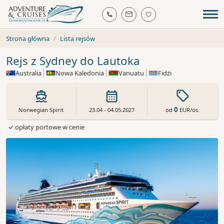
Strona główna
Lista rejsów
Rejs z Sydney do Lautoka
Australia
Nowa Kaledonia
Vanuatu
Fidżi
0
od
EUR
/os.
Norwegian Spirit
23.04 - 04.05.2027
✓ opłaty portowe w cenie