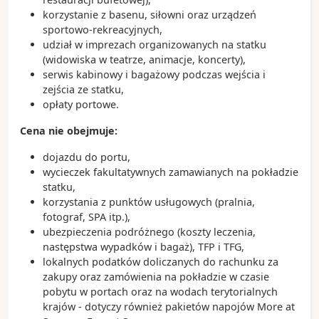
- w Sydney znajduje się Koala Park Sanctuary, a te
korzystanie z basenu, siłowni oraz urządzeń
niezwykłe zwierzęta potrafią przespać nawet 20
sportowo-rekreacyjnych,
godzin w ciągu doby
udział w imprezach organizowanych na statku
(widowiska w teatrze, animacje, koncerty),
serwis kabinowy i bagażowy podczas wejścia i
zejścia ze statku,
opłaty portowe.
Cena nie obejmuje:
dojazdu do portu,
wycieczek fakultatywnych zamawianych na pokładzie
statku,
korzystania z punktów usługowych (pralnia,
fotograf, SPA itp.),
ubezpieczenia podróżnego (koszty leczenia,
następstwa wypadków i bagaż), TFP i TFG,
lokalnych podatków doliczanych do rachunku za
zakupy oraz zamówienia na pokładzie w czasie
pobytu w portach oraz na wodach terytorialnych
krajów - dotyczy również pakietów napojów More at