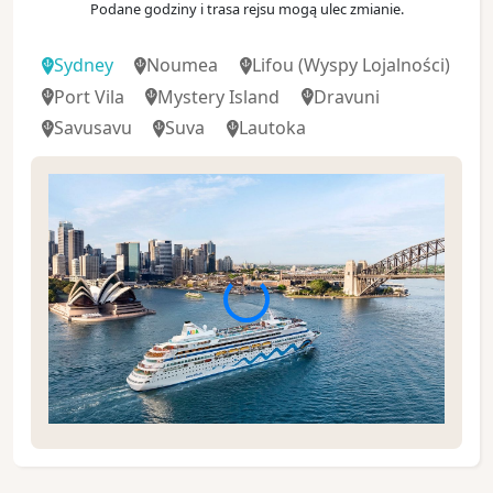
Podane godziny i trasa rejsu mogą ulec zmianie.
Sydney
Noumea
Lifou
(Wyspy Lojalności)
Port Vila
Mystery Island
Dravuni
Savusavu
Suva
Lautoka
Sydney to jedno z najbardziej atrakcyjnych
turystycznie miast świata i jednocześnie największe