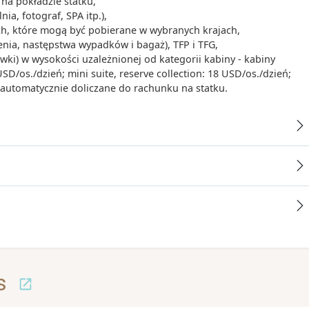
na pokładzie statku,
ia, fotograf, SPA itp.),
ych, które mogą być pobierane w wybranych krajach,
enia, następstwa wypadków i bagaż), TFP i TFG,
iwki) w wysokości uzależnionej od kategorii kabiny - kabiny
/os./dzień; mini suite, reserve collection: 18 USD/os./dzień;
- automatycznie doliczane do rachunku na statku.
s