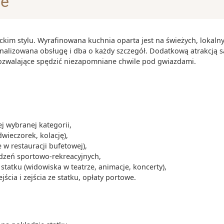
je
łośników
ckim stylu. Wyrafinowana kuchnia oparta jest na świeżych, lokaln
onalizowana obsługę i dba o każdy szczegół. Dodatkową atrakcją s
rojekt gmachu
pozwalające spędzić niezapomniane chwile pod gwiazdami.
rn Utzon, który
rodą Pulitzera
tralii
stralią, a
 kangura w
 wybranej kategorii,
dwieczorek, kolację),
ctuary, a te
 w restauracji bufetowej),
ć nawet 20
ądzeń sportowo-rekreacyjnych,
tatku (widowiska w teatrze, animacje, koncerty),
cia i zejścia ze statku, opłaty portowe.