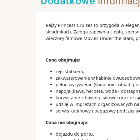
Dodatkowe
informac
- plaża Bondi, która jest rajem dla mi
surfingu
Rejsy Princess Cruises to przygoda w elegan
Ciekawostki:
składnikach. Załoga zapewnia ciepłą, spers
- w 1957 roku odbył się konkurs na p
wieczory filmowe Movies Under the Stars, 
opery – wygrał go duński architekt Jo
w 2003 roku został uhonorowany nag
- Aborygeni to rdzenni mieszkańcy Aus
Cena obejmuje:
- kangury nieodłącznie kojarzą się z Au
narodowe linie lotnicze Qantas mają
rejs statkiem,
swoim logo
zakwaterowanie w kabinie dwuosobowej
pełne wyżywienie (śniadanie, obiad, po
- w Sydney znajduje się Koala Park San
napoje (kawa, herbata, woda - dostępne
niezwykłe zwierzęta potrafią przespa
korzystanie z basenu, siłowni oraz urz
godzin w ciągu doby
udział w imprezach organizowanych na s
serwis kabinowy i bagażowy podczas wejś
Cena nie obejmuje:
dojazdu do portu,