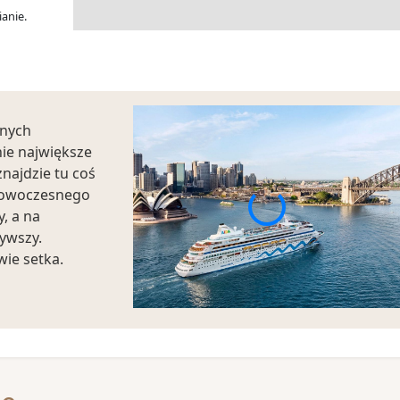
anie.
jnych
nie największe
znajdzie tu coś
 nowoczesnego
, a na
zywszy.
ie setka.
 od 2007 roku
rywkowe Sydney