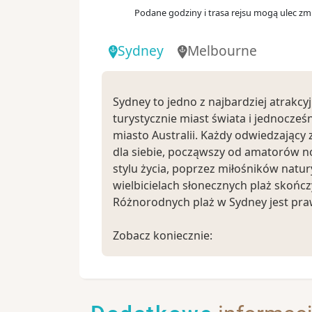
Podane godziny i trasa rejsu mogą ulec zmi
Sydney
Melbourne
Sydney to jedno z najbardziej atrakcy
turystycznie miast świata i jednocześ
miasto Australii. Każdy odwiedzający 
dla siebie, począwszy od amatorów
stylu życia, poprzez miłośników natury
wielbicielach słonecznych plaż skońc
Różnorodnych plaż w Sydney jest praw
Zobacz koniecznie:
- Sydney Opera House, znajdująca się
na liście UNESCO
- Darling Harbour, czyli centrum roz
- The Rocks to miejscowa starówka