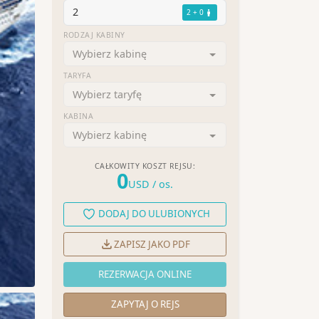
2
2 + 0
RODZAJ KABINY
Wybierz kabinę
TARYFA
Wybierz taryfę
KABINA
Wybierz kabinę
CAŁKOWITY KOSZT REJSU:
0
USD
/ os.
DODAJ DO ULUBIONYCH
ZAPISZ JAKO PDF
REZERWACJA ONLINE
ZAPYTAJ O REJS