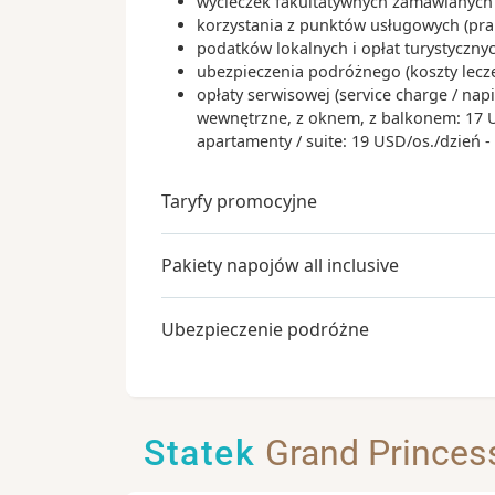
wycieczek fakultatywnych zamawianych 
korzystania z punktów usługowych (praln
podatków lokalnych i opłat turystyczn
ubezpieczenia podróżnego (koszty lecz
opłaty serwisowej (service charge / nap
wewnętrzne, z oknem, z balkonem: 17 USD
apartamenty / suite: 19 USD/os./dzień 
Taryfy promocyjne
Pakiety napojów all inclusive
Ubezpieczenie podróżne
Statek
Grand Princes