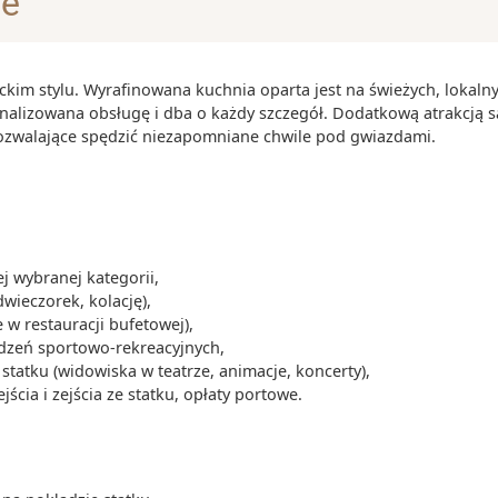
je
łośników
ckim stylu. Wyrafinowana kuchnia oparta jest na świeżych, lokaln
onalizowana obsługę i dba o każdy szczegół. Dodatkową atrakcją s
rojekt gmachu
pozwalające spędzić niezapomniane chwile pod gwiazdami.
rn Utzon, który
rodą Pulitzera
tralii
stralią, a
 kangura w
 wybranej kategorii,
dwieczorek, kolację),
ctuary, a te
 w restauracji bufetowej),
ć nawet 20
ądzeń sportowo-rekreacyjnych,
tatku (widowiska w teatrze, animacje, koncerty),
cia i zejścia ze statku, opłaty portowe.