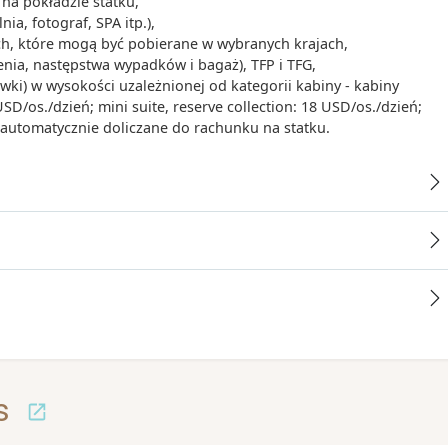
na pokładzie statku,
ia, fotograf, SPA itp.),
ych, które mogą być pobierane w wybranych krajach,
enia, następstwa wypadków i bagaż), TFP i TFG,
iwki) w wysokości uzależnionej od kategorii kabiny - kabiny
/os./dzień; mini suite, reserve collection: 18 USD/os./dzień;
- automatycznie doliczane do rachunku na statku.
s