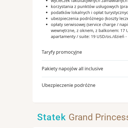
wycieczek fakultatywnych zamawianych 
korzystania z punktów usługowych (praln
podatków lokalnych i opłat turystyczn
ubezpieczenia podróżnego (koszty lecz
opłaty serwisowej (service charge / nap
wewnętrzne, z oknem, z balkonem: 17 USD
apartamenty / suite: 19 USD/os./dzień 
Taryfy promocyjne
Pakiety napojów all inclusive
Ubezpieczenie podróżne
Statek
Grand Princes