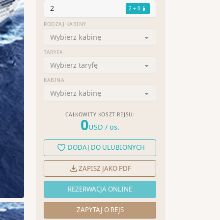
2
2 + 0
RODZAJ KABINY
Wybierz kabinę
TARYFA
Wybierz taryfę
KABINA
Wybierz kabinę
CAŁKOWITY KOSZT REJSU:
0
USD
/ os.
DODAJ DO ULUBIONYCH
ZAPISZ JAKO PDF
REZERWACJA ONLINE
ZAPYTAJ O REJS