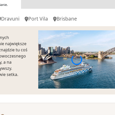
anie.
-
Dravuni
Port Vila
Brisbane
-
jnych
nie największe
00
-
17:00
znajdzie tu coś
 nowoczesnego
, a na
zywszy.
-
ie setka.
00
-
00:00
 od 2007 roku
rywkowe Sydney