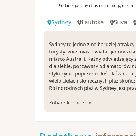
Vanuatu
Podane godziny i trasa rejsu mogą ulec zmi
Dzień 11
.
wt.
13.06.2028
Sydney
Lautoka
Suva
Dzień na morzu
Dzień 12
.
śr.
14.06.2028
Dzień na morzu
Sydney to jedno z najbardziej atrakcy
turystycznie miast świata i jednocześ
08:
miasto Australii. Każdy odwiedzający 
Dzień 13
.
czw.
15.06.2028
Brisbane
dla siebie, począwszy od amatorów
stylu życia, poprzez miłośników natury
Australia
wielbicielach słonecznych plaż skońc
Dzień 14
.
pt.
16.06.2028
Różnorodnych plaż w Sydney jest praw
Dzień na morzu
Zobacz koniecznie:
06:
Dzień 15
.
sob.
17.06.2028
- Sydney Opera House, znajdująca się
Sydney
na liście UNESCO
Australia
- Darling Harbour, czyli centrum roz
- The Rocks to miejscowa starówka