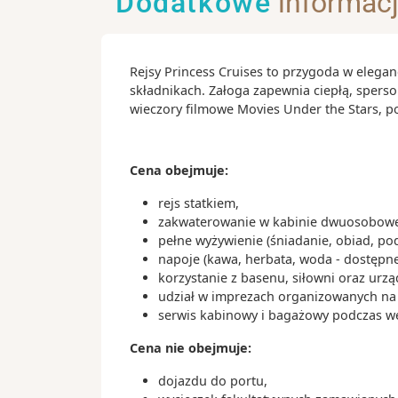
Dodatkowe
informac
- plaża Bondi, która jest rajem dla mi
surfingu
Rejsy Princess Cruises to przygoda w elegan
Ciekawostki:
składnikach. Załoga zapewnia ciepłą, spers
- w 1957 roku odbył się konkurs na p
wieczory filmowe Movies Under the Stars, 
opery – wygrał go duński architekt Jo
w 2003 roku został uhonorowany nag
- Aborygeni to rdzenni mieszkańcy Aus
Cena obejmuje:
- kangury nieodłącznie kojarzą się z Au
narodowe linie lotnicze Qantas mają
rejs statkiem,
swoim logo
zakwaterowanie w kabinie dwuosobowej
pełne wyżywienie (śniadanie, obiad, po
- w Sydney znajduje się Koala Park San
napoje (kawa, herbata, woda - dostępne
niezwykłe zwierzęta potrafią przespa
korzystanie z basenu, siłowni oraz urz
godzin w ciągu doby
udział w imprezach organizowanych na s
serwis kabinowy i bagażowy podczas wejś
Cena nie obejmuje:
dojazdu do portu,