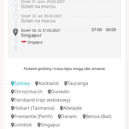
-
Dzień 31
.
pon.
29.03.2027
Dzień na morzu
-
Dzień 32
.
wt.
30.03.2027
Dzień na morzu
07:00
-
00:00
Dzień 33
.
śr.
31.03.2027
Singapur
Singapur
Podane godziny i trasa rejsu mogą ulec zmianie.
Sydney
Auckland
Tauranga
Christchurch
Dunedin
Fiordland
(rejs widokowy)
Hobart
(Tasmania)
Adelaide
Fremantle
(Perth)
Darwin
Benoa
(Bali)
Lombok
Singapur