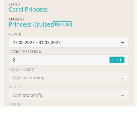
STATEK
Coral Princess
ARMATOR
Princess Cruises
PREMIUM
TERMIN
27.02.2027 - 31.03.2027
LICZBA PASAŻERÓW
2
2 + 0
RODZAJ KABINY
Wybierz kabinę
TARYFA
REZERWACJA
Wybierz taryfę
KABINA
Wybierz kabinę
CAŁKOWITY KOSZT REJSU:
0
USD
/ os.