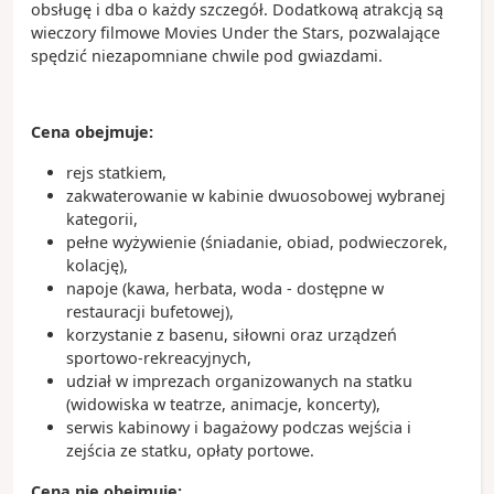
Zobacz koniecznie:
obsługę i dba o każdy szczegół. Dodatkową atrakcją są
- Sydney Opera House, znajdująca się od 2007 roku
wieczory filmowe Movies Under the Stars, pozwalające
na liście UNESCO
spędzić niezapomniane chwile pod gwiazdami.
- Darling Harbour, czyli centrum rozrywkowe Sydney
- The Rocks to miejscowa starówka
- plaża Bondi, która jest rajem dla miłośników
Cena obejmuje:
surfingu
rejs statkiem,
Ciekawostki:
zakwaterowanie w kabinie dwuosobowej wybranej
- w 1957 roku odbył się konkurs na projekt gmachu
kategorii,
opery – wygrał go duński architekt Jorn Utzon, który
pełne wyżywienie (śniadanie, obiad, podwieczorek,
w 2003 roku został uhonorowany nagrodą Pulitzera
kolację),
- Aborygeni to rdzenni mieszkańcy Australii
napoje (kawa, herbata, woda - dostępne w
- kangury nieodłącznie kojarzą się z Australią, a
restauracji bufetowej),
narodowe linie lotnicze Qantas mają kangura w
korzystanie z basenu, siłowni oraz urządzeń
swoim logo
sportowo-rekreacyjnych,
- w Sydney znajduje się Koala Park Sanctuary, a te
udział w imprezach organizowanych na statku
niezwykłe zwierzęta potrafią przespać nawet 20
(widowiska w teatrze, animacje, koncerty),
godzin w ciągu doby
serwis kabinowy i bagażowy podczas wejścia i
zejścia ze statku, opłaty portowe.
Cena nie obejmuje: