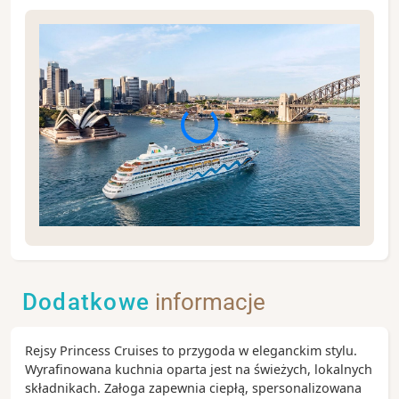
Sydney to jedno z najbardziej atrakcyjnych
turystycznie miast świata i jednocześnie największe
miasto Australii. Każdy odwiedzający znajdzie tu coś
Dodatkowe
informacje
dla siebie, począwszy od amatorów nowoczesnego
stylu życia, poprzez miłośników natury, a na
wielbicielach słonecznych plaż skończywszy.
Rejsy Princess Cruises to przygoda w eleganckim stylu.
Różnorodnych plaż w Sydney jest prawie setka.
Wyrafinowana kuchnia oparta jest na świeżych, lokalnych
składnikach. Załoga zapewnia ciepłą, spersonalizowana