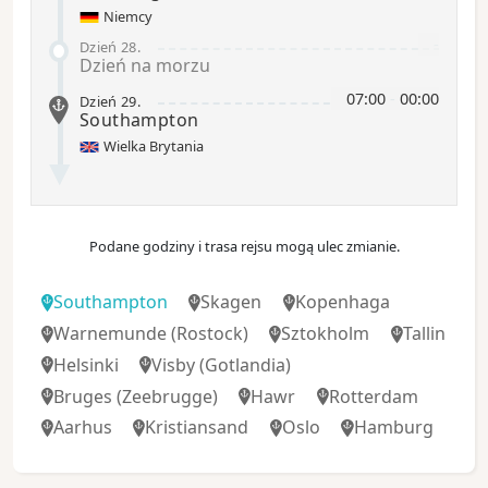
Niemcy
-
Dzień 28
.
Dzień na morzu
07:00
-
00:00
Dzień 29
.
Southampton
Wielka Brytania
Podane godziny i trasa rejsu mogą ulec zmianie.
Southampton
Skagen
Kopenhaga
Warnemunde
(Rostock)
Sztokholm
Tallin
Helsinki
Visby
(Gotlandia)
Bruges
(Zeebrugge)
Hawr
Rotterdam
Aarhus
Kristiansand
Oslo
Hamburg