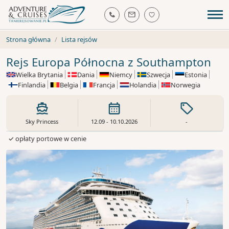
Strona główna
Lista rejsów
Rejs Europa Północna z Southampton
Wielka Brytania
Dania
Niemcy
Szwecja
Estonia
Finlandia
Belgia
Francja
Holandia
Norwegia
Sky Princess
12.09 - 10.10.2026
-
✓ opłaty portowe w cenie