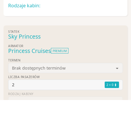
Rodzaje kabin:
STATEK
Sky Princess
ARMATOR
Princess Cruises
PREMIUM
TERMIN
Brak dostępnych terminów
LICZBA PASAŻERÓW
2
2 + 0
RODZAJ KABINY
Wybierz kabinę
TARYFA
Wybierz taryfę
KABINA