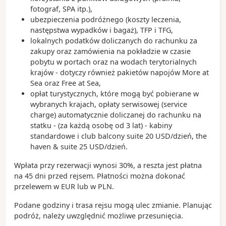
fotograf, SPA itp.),
ubezpieczenia podróżnego (koszty leczenia,
następstwa wypadków i bagaż), TFP i TFG,
lokalnych podatków doliczanych do rachunku za
zakupy oraz zamówienia na pokładzie w czasie
pobytu w portach oraz na wodach terytorialnych
krajów - dotyczy również pakietów napojów More at
Sea oraz Free at Sea,
opłat turystycznych, które mogą być pobierane w
wybranych krajach, opłaty serwisowej (service
charge) automatycznie doliczanej do rachunku na
statku - (za każdą osobę od 3 lat) - kabiny
standardowe i club balcony suite 20 USD/dzień, the
haven & suite 25 USD/dzień.
Wpłata przy rezerwacji wynosi 30%, a reszta jest płatna
na 45 dni przed rejsem. Płatności można dokonać
przelewem w EUR lub w PLN.
Podane godziny i trasa rejsu mogą ulec zmianie. Planując
podróż, należy uwzględnić możliwe przesunięcia.