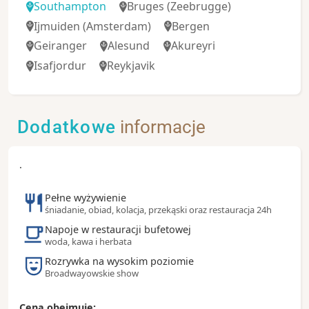
Southampton
Bruges
(Zeebrugge)
Ijmuiden
(Amsterdam)
Bergen
Geiranger
Alesund
Akureyri
Isafjordur
Reykjavik
Dodatkowe
informacje
.
Pełne wyżywienie
śniadanie, obiad, kolacja, przekąski oraz restauracja 24h
Napoje w restauracji bufetowej
woda, kawa i herbata
Rozrywka na wysokim poziomie
Broadwayowskie show
Cena obejmuje: