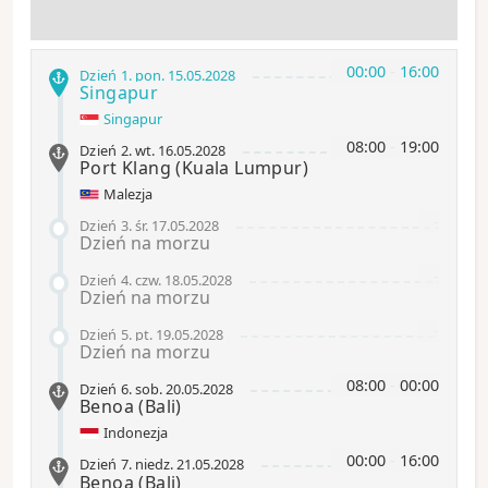
00:00
-
16:00
Dzień 1
.
pon.
15.05.2028
Singapur
Singapur
08:00
-
19:00
Dzień 2
.
wt.
16.05.2028
Port Klang
(Kuala Lumpur)
Malezja
-
Dzień 3
.
śr.
17.05.2028
Dzień na morzu
-
Dzień 4
.
czw.
18.05.2028
Dzień na morzu
-
Dzień 5
.
pt.
19.05.2028
Dzień na morzu
08:00
-
00:00
Dzień 6
.
sob.
20.05.2028
Benoa
(Bali)
Indonezja
00:00
-
16:00
Dzień 7
.
niedz.
21.05.2028
Benoa
(Bali)