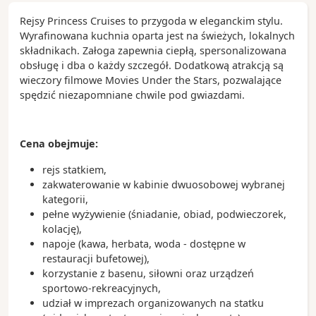
swoje położenie na szlaku pomiędzy Chinami a
Indiami, Singapur jest jednym z najważniejszych
Rejsy Princess Cruises to przygoda w eleganckim stylu.
azjatyckich portów.
Wyrafinowana kuchnia oparta jest na świeżych, lokalnych
składnikach. Załoga zapewnia ciepłą, spersonalizowana
Zobacz koniecznie:
obsługę i dba o każdy szczegół. Dodatkową atrakcją są
- Marina Bay Sands - trzy wieżowce połączone ze
wieczory filmowe Movies Under the Stars, pozwalające
sobą tarasem na dachu
spędzić niezapomniane chwile pod gwiazdami.
- dzielnica Little India z mnóstwem knajpek,
straganów i kwiatów
- główna ulica handlowa Orchard Road
Cena obejmuje:
- położone na 26 hektarach zoo z ponad 300
gatunkami zwierząt
rejs statkiem,
zakwaterowanie w kabinie dwuosobowej wybranej
Ciekawostki:
kategorii,
- nazwa Singapuru pochodzi od słów simha (lew) i
pełne wyżywienie (śniadanie, obiad, podwieczorek,
pura (miasto), czyli oznacza miasto lwa
kolację),
- Singapur jest jednym z trzech miast-państw obok
napoje (kawa, herbata, woda - dostępne w
Watykanu i Monako
restauracji bufetowej),
- symbolem Singapuru jest posąg Merliona - pół-lwa,
korzystanie z basenu, siłowni oraz urządzeń
pół-ryby
sportowo-rekreacyjnych,
- kuchnia singapurska to połączenie wpływów
udział w imprezach organizowanych na statku
różnych kuchni azjatyckich, a będąc tutaj trzeba