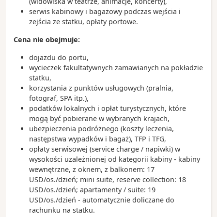
(widowiska w teatrze, animacje, koncerty),
koniecznie spróbować lokalnego street foodu
serwis kabinowy i bagażowy podczas wejścia i
zejścia ze statku, opłaty portowe.
Cena nie obejmuje:
dojazdu do portu,
wycieczek fakultatywnych zamawianych na pokładzie
statku,
korzystania z punktów usługowych (pralnia,
fotograf, SPA itp.),
podatków lokalnych i opłat turystycznych, które
mogą być pobierane w wybranych krajach,
ubezpieczenia podróżnego (koszty leczenia,
następstwa wypadków i bagaż), TFP i TFG,
opłaty serwisowej (service charge / napiwki) w
wysokości uzależnionej od kategorii kabiny - kabiny
wewnętrzne, z oknem, z balkonem: 17
USD/os./dzień; mini suite, reserve collection: 18
USD/os./dzień; apartamenty / suite: 19
USD/os./dzień - automatycznie doliczane do
rachunku na statku.