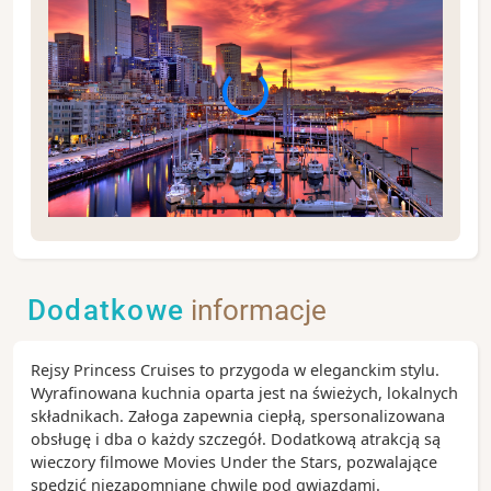
Seattle położone nad zatoką Puget Sound i otoczone
górami miasto zachwyca nowoczesną architekturą,
bogatą ofertą kulturalną oraz bliskością natury.
Dodatkowe
informacje
Warto odwiedzić słynne targowisko Pike Place
Market, podziwiać panoramę miasta z wieży Space
Needle lub wybrać się na spacer nad wodą. Seattle
Rejsy Princess Cruises to przygoda w eleganckim stylu.
jest również doskonałą bazą do odkrywania piękna
Wyrafinowana kuchnia oparta jest na świeżych, lokalnych
stanów Waszyngton i Alaski.
składnikach. Załoga zapewnia ciepłą, spersonalizowana
Zobacz koniecznie:
obsługę i dba o każdy szczegół. Dodatkową atrakcją są
Space Needle – najbardziej rozpoznawalny symbol
wieczory filmowe Movies Under the Stars, pozwalające
miasta, oferujący panoramiczne widoki na Seattle
spędzić niezapomniane chwile pod gwiazdami.