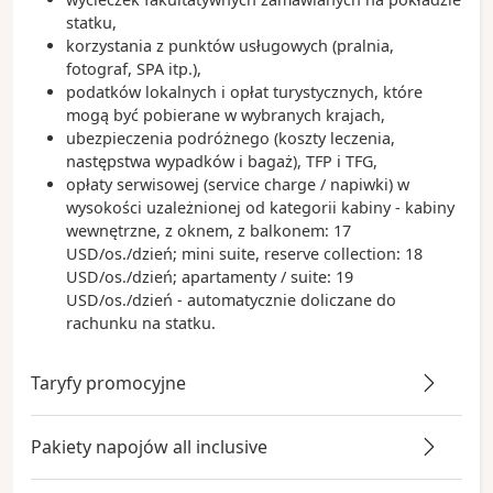
który właśnie tutaj się urodził.
statku,
korzystania z punktów usługowych (pralnia,
fotograf, SPA itp.),
podatków lokalnych i opłat turystycznych, które
mogą być pobierane w wybranych krajach,
ubezpieczenia podróżnego (koszty leczenia,
następstwa wypadków i bagaż), TFP i TFG,
opłaty serwisowej (service charge / napiwki) w
wysokości uzależnionej od kategorii kabiny - kabiny
wewnętrzne, z oknem, z balkonem: 17
USD/os./dzień; mini suite, reserve collection: 18
USD/os./dzień; apartamenty / suite: 19
USD/os./dzień - automatycznie doliczane do
rachunku na statku.
Taryfy promocyjne
Pakiety napojów all inclusive