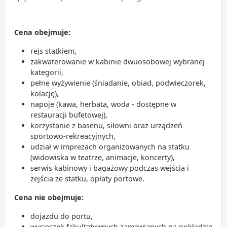
i okoliczne góry
Pike Place Market – jeden z najstarszych targów w
USA, słynący ze świeżych ryb, lokalnych
Cena obejmuje:
produktów i ulicznych artystów
Chihuly Garden and Glass – niezwykła wystawa
rejs statkiem,
szklanych dzieł sztuki inspirowanych naturą
zakwaterowanie w kabinie dwuosobowej wybranej
kategorii,
Nabrzeże Seattle Waterfront – idealne miejsce na
pełne wyżywienie (śniadanie, obiad, podwieczorek,
spacer z widokiem na zatokę Puget Sound
kolację),
napoje (kawa, herbata, woda - dostępne w
Ciekawostki:
restauracji bufetowej),
Seattle nazywane jest „Szmaragdowym Miastem”
korzystanie z basenu, siłowni oraz urządzeń
ze względu na liczne tereny zielone i otaczające je
sportowo-rekreacyjnych,
lasy
udział w imprezach organizowanych na statku
To tutaj powstały firmy Starbucks, Amazon oraz
(widowiska w teatrze, animacje, koncerty),
Microsoft (siedziba znajduje się w pobliskim
serwis kabinowy i bagażowy podczas wejścia i
Redmond)
zejścia ze statku, opłaty portowe.
Miasto jest jednym z najważniejszych ośrodków
przemysłu lotniczego dzięki obecności firmy
Cena nie obejmuje:
Boeing
Seattle słynie z kultury kawowej, muzyki grunge i
dojazdu do portu,
jest miastem związanym z karierą Jimi Hendrix,
wycieczek fakultatywnych zamawianych na pokładzie