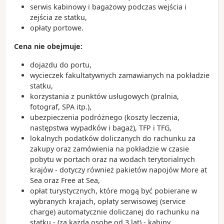
Miasto jest jednym z najważniejszych ośrodków
serwis kabinowy i bagażowy podczas wejścia i
przemysłu lotniczego dzięki obecności firmy
zejścia ze statku,
Boeing
opłaty portowe.
Seattle słynie z kultury kawowej, muzyki grunge i
Cena nie obejmuje:
jest miastem związanym z karierą Jimi Hendrix,
który właśnie tutaj się urodził.
dojazdu do portu,
wycieczek fakultatywnych zamawianych na pokładzie
statku,
korzystania z punktów usługowych (pralnia,
fotograf, SPA itp.),
ubezpieczenia podróżnego (koszty leczenia,
następstwa wypadków i bagaż), TFP i TFG,
lokalnych podatków doliczanych do rachunku za
zakupy oraz zamówienia na pokładzie w czasie
pobytu w portach oraz na wodach terytorialnych
krajów - dotyczy również pakietów napojów More at
Sea oraz Free at Sea,
opłat turystycznych, które mogą być pobierane w
wybranych krajach, opłaty serwisowej (service
charge) automatycznie doliczanej do rachunku na
statku - (za każdą osobę od 3 lat) - kabiny