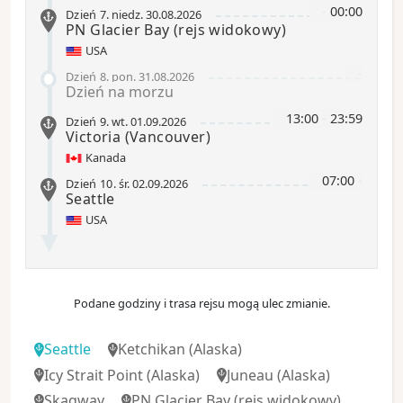
-
00:00
Dzień 7
.
niedz.
30.08.2026
PN Glacier Bay
(rejs widokowy)
USA
-
Dzień 8
.
pon.
31.08.2026
Dzień na morzu
13:00
-
23:59
Dzień 9
.
wt.
01.09.2026
Victoria
(Vancouver)
Kanada
07:00
-
Dzień 10
.
śr.
02.09.2026
Seattle
USA
Podane godziny i trasa rejsu mogą ulec zmianie.
Seattle
Ketchikan
(Alaska)
Icy Strait Point
(Alaska)
Juneau
(Alaska)
Skagway
PN Glacier Bay
(rejs widokowy)