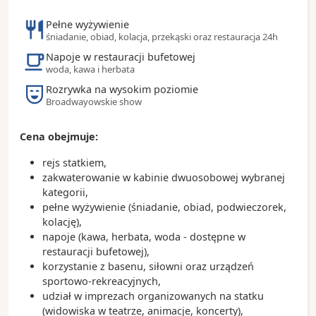
stanów Waszyngton i Alaski.
Pełne wyżywienie
Zobacz koniecznie:
śniadanie, obiad, kolacja, przekąski oraz restauracja 24h
Space Needle – najbardziej rozpoznawalny symbol
Napoje w restauracji bufetowej
miasta, oferujący panoramiczne widoki na Seattle
woda, kawa i herbata
i okoliczne góry
Rozrywka na wysokim poziomie
Pike Place Market – jeden z najstarszych targów w
Broadwayowskie show
USA, słynący ze świeżych ryb, lokalnych
produktów i ulicznych artystów
Cena obejmuje:
Chihuly Garden and Glass – niezwykła wystawa
szklanych dzieł sztuki inspirowanych naturą
rejs statkiem,
Nabrzeże Seattle Waterfront – idealne miejsce na
zakwaterowanie w kabinie dwuosobowej wybranej
spacer z widokiem na zatokę Puget Sound
kategorii,
pełne wyżywienie (śniadanie, obiad, podwieczorek,
Ciekawostki:
kolację),
Seattle nazywane jest „Szmaragdowym Miastem”
napoje (kawa, herbata, woda - dostępne w
ze względu na liczne tereny zielone i otaczające je
restauracji bufetowej),
lasy
korzystanie z basenu, siłowni oraz urządzeń
To tutaj powstały firmy Starbucks, Amazon oraz
sportowo-rekreacyjnych,
Microsoft (siedziba znajduje się w pobliskim
udział w imprezach organizowanych na statku
Redmond)
(widowiska w teatrze, animacje, koncerty),