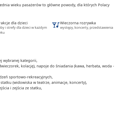
rednia wieku pasażerów to główne powody, dla których Polacy
rakcje dla dzieci
Wieczorna rozrywka
uby i strefy dla dzieci w każdym
występy, koncerty, przedstawienia
eku
 wybranej kategorii,
dwieczorek, kolację), napoje do śniadania (kawa, herbata, woda -
ądzeń sportowo-rekreacyjnych,
tatku (widowiska w teatrze, animacje, koncerty),
cia i zejścia ze statku,