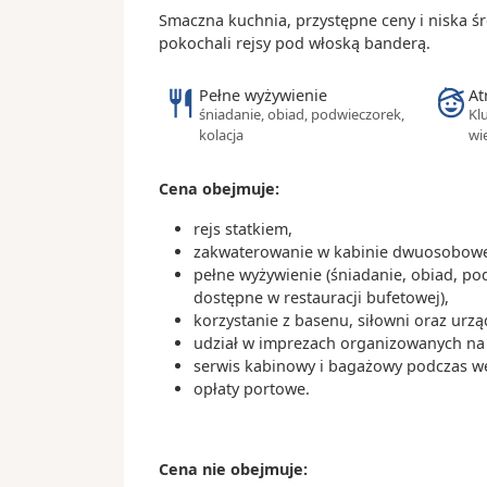
Smaczna kuchnia, przystępne ceny i niska ś
pokochali rejsy pod włoską banderą.
Pełne wyżywienie
At
śniadanie, obiad, podwieczorek,
Kl
kolacja
wi
Cena obejmuje:
rejs statkiem,
zakwaterowanie w kabinie dwuosobowej
pełne wyżywienie (śniadanie, obiad, po
dostępne w restauracji bufetowej),
korzystanie z basenu, siłowni oraz urz
udział w imprezach organizowanych na s
serwis kabinowy i bagażowy podczas wejś
opłaty portowe.
Cena nie obejmuje: