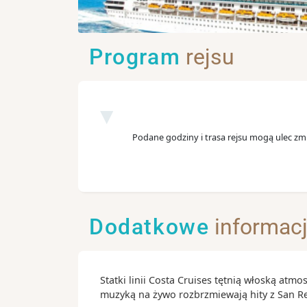
Program
rejsu
Podane godziny i trasa rejsu mogą ulec zmi
Dodatkowe
informac
Statki linii Costa Cruises tętnią włoską atm
muzyką na żywo rozbrzmiewają hity z San Rem