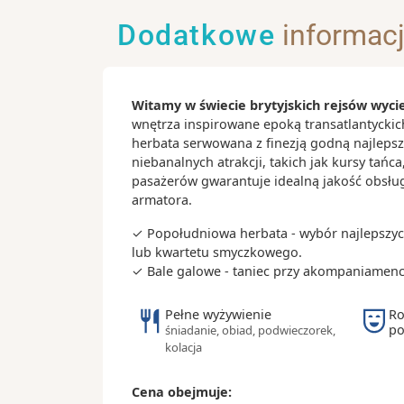
walk gladiatorów
Dodatkowe
informac
- Fontanna di Trevi - to tu kąpali się 
filmu „Słodkie życie”
- Bazylika św. Piotra jest symbolem wł
Witamy w świecie brytyjskich rejsów wyc
- Schody Hiszpańskie, nawiązanie do 
wnętrza inspirowane epoką transatlantyckic
na statku Costa Smeralda
herbata serwowana z finezją godną najlepsz
niebanalnych atrakcji, takich jak kursy tańc
Ciekawostki:
pasażerów gwarantuje idealną jakość obsługi,
- Rzym położony jest na siedmiu wzgó
armatora.
nazywany jest Wiecznym Miastem
✓ Popołudniowa herbata - wybór najlepszyc
- Watykan znajdujący się w obrębie R
lub kwartetu smyczkowego.
najmniejszym państwem na świecie
✓ Bale galowe - taniec przy akompaniamenc
- pieniądze wrzucane do Fontanny di 
przeznaczane są na rzymski Caritas (r
Pełne wyżywienie
Ro
około 1,5 miliona euro)
po
śniadanie, obiad, podwieczorek,
- najlepsze lody w Rzymie serwuje Bar 
kolacja
istniejący od 1900 roku
Cena obejmuje: