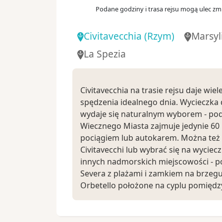
Podane godziny i trasa rejsu mogą ulec zmi
Civitavecchia
(Rzym)
Marsyl
La Spezia
Civitavecchia na trasie rejsu daje wie
spędzenia idealnego dnia. Wycieczka
wydaje się naturalnym wyborem - po
Wiecznego Miasta zajmuje jedynie 60
pociągiem lub autokarem. Można też
Civitavecchi lub wybrać się na wyciecz
innych nadmorskich miejscowości - p
Severa z plażami i zamkiem na brzeg
Orbetello położone na cyplu pomiędz
Zobacz koniecznie:
- Koloseum, które w starożytności by