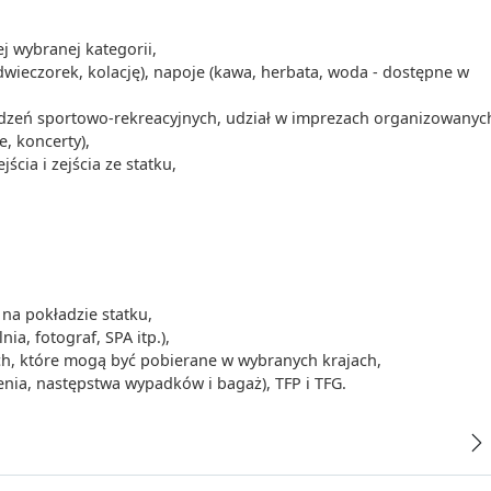
 wybranej kategorii,
dwieczorek, kolację), napoje (kawa, herbata, woda - dostępne w
ządzeń sportowo-rekreacyjnych, udział w imprezach organizowanyc
e, koncerty),
cia i zejścia ze statku,
na pokładzie statku,
a, fotograf, SPA itp.),
ch, które mogą być pobierane w wybranych krajach,
nia, następstwa wypadków i bagaż), TFP i TFG.