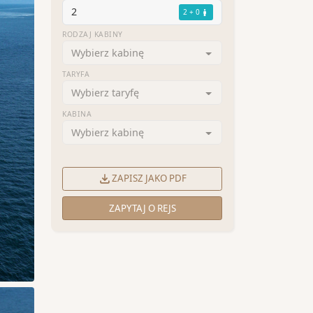
2
2 + 0
RODZAJ KABINY
Wybierz kabinę
TARYFA
Wybierz taryfę
KABINA
Wybierz kabinę
ZAPISZ JAKO PDF
ZAPYTAJ O REJS