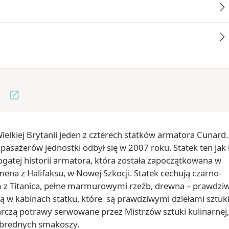
a
ielkiej Brytanii jeden z czterech statków armatora Cunard.
sażerów jednostki odbył się w 2007 roku. Statek ten jak 
ogatej historii armatora, która została zapoczątkowana w
ena z Halifaksu, w Nowej Szkocji. Statek cechują czarno-
z Titanica, pełne marmurowymi rzeźb, drewna – prawdzi
 w kabinach statku, które są prawdziwymi dziełami sztuki
czą potrawy serwowane przez Mistrzów sztuki kulinarnej,
wybrednych smakoszy.