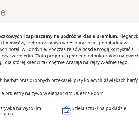
je
bohaterowie
adzy papieskiej
ieczkowych i zapraszamy na podróż w klasie premium.
Eleganck
nich znajdziemy
h liniowców, srebrna zastawa w restauracjach i popołudniowa
ych hoteli w Londynie. Podczas rejsów goście mogą korzystać z
a, czy szermierka. Złota proporcja jednego członka załogi na dwóc
 dla której klienci tak chętnie wracają na rejsy właśnie tego
rzach i
h herbat oraz drobnych przekąsek przy kojących dźwiękach harfy
zymu jest
ie orkiestry na żywo w eleganckim Queens Room.
Trevi
ocznie jest to
zrywka na wysokim
Dzieła sztuki na pokładzie
ziomie
Giolitti