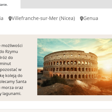
anie.
ia
Villefranche-sur-Mer
(Nicea)
Genua
le możliwości
 do Rzymu
dróż do
 minut
 pozostać w
kę koleją do
olecamy Santa
u morza oraz
y lagunami.
ło areną do