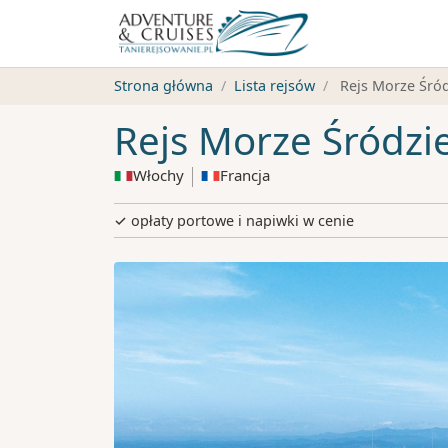
Strona główna
Lista rejsów
Rejs Morze Śró
Rejs Morze Śródz
Włochy
Francja
✓ opłaty portowe i napiwki w cenie